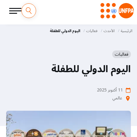
M
تجاوز
إلى
الرئيسية
الأحدث
فعاليات
اليوم الدولي للطفلة
a
المحتوى
الرئيسي
i
فعاليات
n
اليوم الدولي للطفلة
n
a
11 أكتوبر 2025
calendar_today
v
عالمي
location_on
i
g