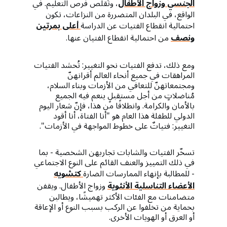
الجنسي
وزواج الأطفال
، وتُقلّص فرص التعليم. في
الواقع، في البلدان المتضررة من النزاعات، تكون
احتمالية انقطاع الفتيات عن الدراسة
أعلى بمرتين
ونصف
من احتمالية انقطاع الفتيان عنها.
ومع ذلك، تدفع الفتيات نحو التغيير: تُحشد الفتيات
المراهقات في جميع أنحاء العالم أقرانهنّ
ومجتمعاتهنّ للتعافي من الأزمات وبناء السلام،
مُناضلاتٍ من أجل مستقبلٍ ينعم فيه الجميع
بالأمان والكرامة. وانطلاقًا من هذا، فإنّ شعار اليوم
الدولي للطفلة هذا العام هو "أنا الفتاة، أنا أقود
التغيير: فتياتٌ على خطوط المواجهة في الأزمات".
تسخّر الفتيات والشابات تجاربهن الشخصية - بما
في ذلك التمييز والعنف القائم على النوع الاجتماعي
- للمطالبة بإنهاء الممارسات الضارة
كتشويه
الأعضاء التناسلية الأنثوية
وزواج الأطفال. ويقفن
متضامنات مع الفئات الأكثر تهميشًا، ويطالبن
بحماية من تخلفوا عن الركب بسبب النوع أو الإعاقة
أو العرق أو الهويات الأخرى.