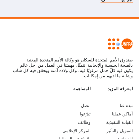
صندوق الأمم المتحدة للسكان هو وكالة الأمم المتحدة المعنية
بالصحة الجنسية والإنجابية. تتمثّل مهمتنا في العمل من أجل عالم
يكون فيه كلّ حمل مرغوبًا فيه، وكل ولادة آمنة ويحقق فيه كل شاب
وشابة ما لديهم من إمكانات.
L
لمعرفة المزيد
G
للمساهمة
o
e
نبذة عنا
اتصل
b
a
أماكن عملنا
تبرّعوا
القيادة التنفيذية
وظائف
e
r
التمويل والتأثير
المركز الإعلامي