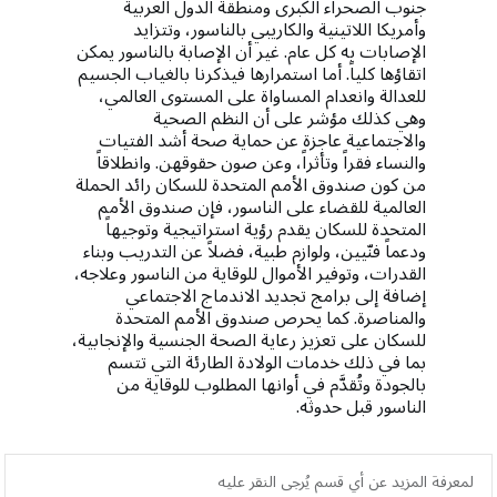
جنوب الصحراء الكبرى ومنطقة الدول العربية
وأمريكا اللاتينية والكاريبي بالناسور، وتتزايد
الإصابات به كل عام. غير أن الإصابة بالناسور يمكن
اتقاؤها كلياً. أما استمرارها فيذكرنا بالغياب الجسيم
للعدالة وانعدام المساواة على المستوى العالمي،
وهي كذلك مؤشر على أن النظم الصحية
والاجتماعية عاجزة عن حماية صحة أشد الفتيات
والنساء فقراً وتأثراً، وعن صون حقوقهن. وانطلاقاً
من كون صندوق الأمم المتحدة للسكان رائد الحملة
العالمية للقضاء على الناسور، فإن صندوق الأمم
المتحدة للسكان يقدم رؤية استراتيجية وتوجيهاً
ودعماً فنّيين، ولوازم طبية، فضلاً عن التدريب وبناء
القدرات، وتوفير الأموال للوقاية من الناسور وعلاجه،
إضافة إلى برامج تجديد الاندماج الاجتماعي
والمناصرة. كما يحرص صندوق الأمم المتحدة
للسكان على تعزيز رعاية الصحة الجنسية والإنجابية،
بما في ذلك خدمات الولادة الطارئة التي تتسم
بالجودة وتُقدَّم في أوانها المطلوب للوقاية من
الناسور قبل حدوثه.
لمعرفة المزيد عن أي قسم يُرجى النقر عليه