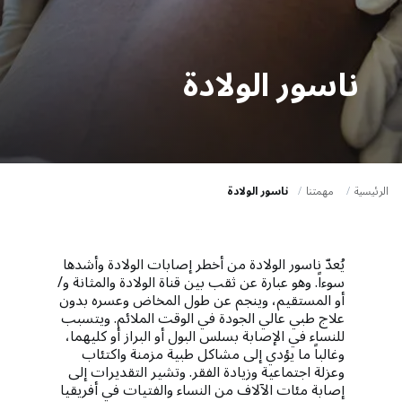
a
t
i
ناسور الولادة
o
n
الرئيسية
مهمتنا
ناسور الولادة
يُعدّ ناسور الولادة من أخطر إصابات الولادة وأشدها
سوءاً. وهو عبارة عن ثقب بين قناة الولادة والمثانة و/
أو المستقيم، وينجم عن طول المخاض وعسره بدون
علاج طبي عالي الجودة في الوقت الملائم. ويتسبب
للنساء في الإصابة بسلس البول أو البراز أو كليهما،
وغالباً ما يؤدي إلى مشاكل طبية مزمنة واكتئاب
وعزلة اجتماعية وزيادة الفقر. وتشير التقديرات إلى
إصابة مئات الآلاف من النساء والفتيات في أفريقيا