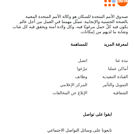
صندوق الأمم المتحدة للسكان هو وكالة الأمم المتحدة المعنية
بالصحة الجنسية والإنجابية. تتمثّل مهمتنا في العمل من أجل عالم
يكون فيه كلّ حمل مرغوبًا فيه، وكل ولادة آمنة ويحقق فيه كل شاب
وشابة ما لديهم من إمكانات.
L
لمعرفة المزيد
G
للمساهمة
o
e
نبذة عنا
اتصل
b
a
أماكن عملنا
تبرّعوا
القيادة التنفيذية
وظائف
e
r
التمويل والتأثير
المركز الإعلامي
y
n
الشفافية
الإبلاغ عن المخالفات
o
m
ابقوا على تواصل
n
o
d
r
تابعونا على وسائل التواصل الاجتماعي