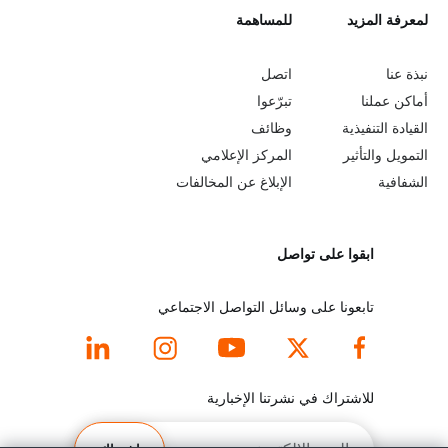
L
لمعرفة المزيد
G
للمساهمة
o
e
نبذة عنا
اتصل
b
a
أماكن عملنا
تبرّعوا
القيادة التنفيذية
وظائف
e
r
التمويل والتأثير
المركز الإعلامي
y
n
الشفافية
الإبلاغ عن المخالفات
o
m
ابقوا على تواصل
n
o
d
r
تابعونا على وسائل التواصل الاجتماعي
f
e
o
f
للاشتراك في نشرتنا الإخبارية
o
o
البريد