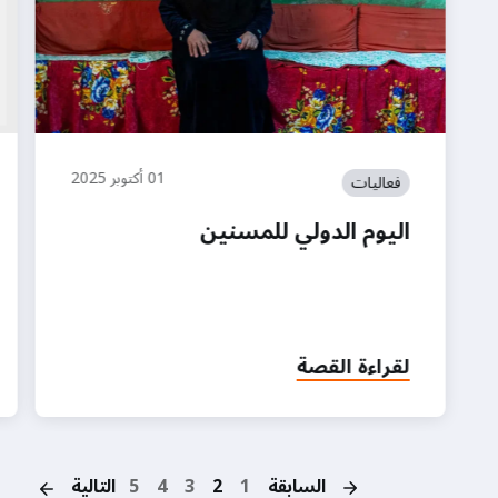
01 أكتوبر 2025
فعاليات
اليوم الدولي للمسنين
لقراءة القصة
on
السابقة
1
2
3
4
5
التالية