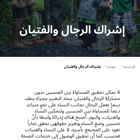
a
t
i
إشراك الرجال والفتيان
o
n
الرئيسية
مهمتنا
إشراك الرجال والفتيان
لا يمكن تحقيق المساواة بين الجنسين بدون
مشاركة الرجال والفتيان. يتخذ التغيير مجراه ببطء،
بينما يعمل الرجال بجانب النساء على نحوٍ متزايد
دعماً للمساواة بين الجنسين ولتمكين النساء
والفتيات. واليوم، أصبح هناك إدراكا واسعا بأنّ
تحسين وضع النساء وتعزيز حقوقهن يحقق ثماراً
تعود على المجتمع بأسره، لا على النساء والفتيات
فحسب. كما أن تحقيق الوصول إلى خدمات الصحة