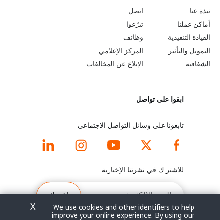
o
e
نبذة عنا
اتصل
b
a
أماكن عملنا
تبرّعوا
القيادة التنفيذية
وظائف
e
r
التمويل والتأثير
المركز الإعلامي
y
n
الشفافية
الإبلاغ عن المخالفات
o
m
ابقوا على تواصل
n
o
d
r
تابعونا على وسائل التواصل الاجتماعي
f
e
o
f
للاشتراك في نشرتنا الإخبارية
o
o
البريد
الإلكتروني
اشتراك
t
o
X
We use cookies and other identifiers to help
improve your online experience. By using our