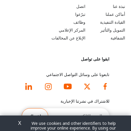
o
e
نبذة عنا
اتصل
b
a
أماكن عملنا
تبرّعوا
القيادة التنفيذية
وظائف
e
r
التمويل والتأثير
المركز الإعلامي
y
n
الشفافية
الإبلاغ عن المخالفات
o
m
ابقوا على تواصل
n
o
d
r
تابعونا على وسائل التواصل الاجتماعي
f
e
o
f
للاشتراك في نشرتنا الإخبارية
o
o
البريد
الإلكتروني
اشتراك
t
o
X
We use cookies and other identifiers to help
improve your online experience. By using our