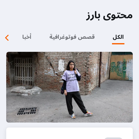
محتوى بارز
الكل
قصص فوتوغرافية
أخبار
م