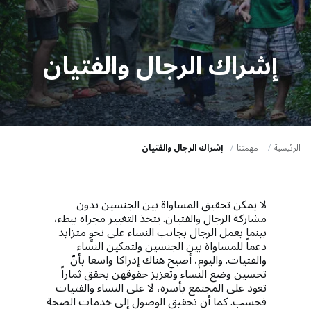
a
t
i
إشراك الرجال والفتيان
o
n
الرئيسية
مهمتنا
إشراك الرجال والفتيان
لا يمكن تحقيق المساواة بين الجنسين بدون
مشاركة الرجال والفتيان. يتخذ التغيير مجراه ببطء،
بينما يعمل الرجال بجانب النساء على نحوٍ متزايد
دعماً للمساواة بين الجنسين ولتمكين النساء
والفتيات. واليوم، أصبح هناك إدراكا واسعا بأنّ
تحسين وضع النساء وتعزيز حقوقهن يحقق ثماراً
تعود على المجتمع بأسره، لا على النساء والفتيات
فحسب. كما أن تحقيق الوصول إلى خدمات الصحة