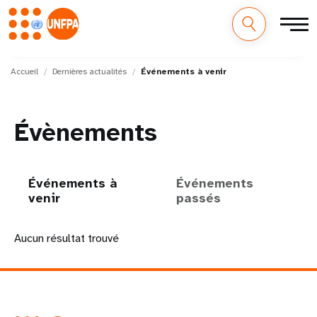
M
Aller
au
Accueil
Dernières actualités
Événements à venir
a
contenu
principal
i
Évènements
n
n
Événements à
Événements
a
venir
passés
v
Aucun résultat trouvé
i
g
a