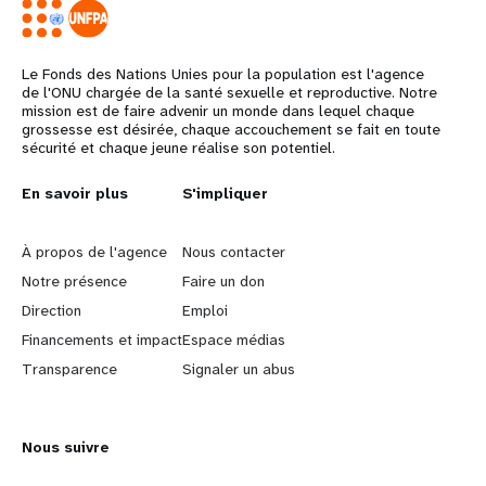
t
i
Le Fonds des Nations Unies pour la population est l'agence
de l'ONU chargée de la santé sexuelle et reproductive. Notre
mission est de faire advenir un monde dans lequel chaque
o
grossesse est désirée, chaque accouchement se fait en toute
sécurité et chaque jeune réalise son potentiel.
n
L
En savoir plus
G
S'impliquer
e
o
À propos de l'agence
Nous contacter
a
b
Notre présence
Faire un don
Direction
Emploi
r
e
Financements et impact
Espace médias
n
y
Transparence
Signaler un abus
m
o
Nous suivre
o
n