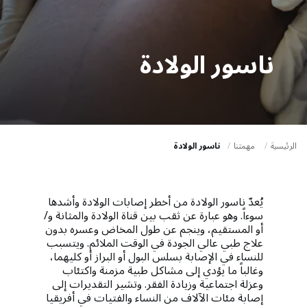
a
t
i
ناسور الولادة
o
n
الرئيسية
مهمتنا
ناسور الولادة
يُعدّ ناسور الولادة من أخطر إصابات الولادة وأشدها
سوءاً. وهو عبارة عن ثقب بين قناة الولادة والمثانة و/
أو المستقيم، وينجم عن طول المخاض وعسره بدون
علاج طبي عالي الجودة في الوقت الملائم. ويتسبب
للنساء في الإصابة بسلس البول أو البراز أو كليهما،
وغالباً ما يؤدي إلى مشاكل طبية مزمنة واكتئاب
وعزلة اجتماعية وزيادة الفقر. وتشير التقديرات إلى
إصابة مئات الآلاف من النساء والفتيات في أفريقيا