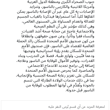
جنوب الصحراء الكبرى ومنطقة الدول العربية
وأمريكا اللاتينية والكاريبي بالناسور، وتتزايد
الإصابات به كل عام. غير أن الإصابة بالناسور يمكن
اتقاؤها كلياً. أما استمرارها فيذكرنا بالغياب الجسيم
للعدالة وانعدام المساواة على المستوى العالمي،
وهي كذلك مؤشر على أن النظم الصحية
والاجتماعية عاجزة عن حماية صحة أشد الفتيات
والنساء فقراً وتأثراً، وعن صون حقوقهن. وانطلاقاً
من كون صندوق الأمم المتحدة للسكان رائد الحملة
العالمية للقضاء على الناسور، فإن صندوق الأمم
المتحدة للسكان يقدم رؤية استراتيجية وتوجيهاً
ودعماً فنّيين، ولوازم طبية، فضلاً عن التدريب وبناء
القدرات، وتوفير الأموال للوقاية من الناسور وعلاجه،
إضافة إلى برامج تجديد الاندماج الاجتماعي
والمناصرة. كما يحرص صندوق الأمم المتحدة
للسكان على تعزيز رعاية الصحة الجنسية والإنجابية،
بما في ذلك خدمات الولادة الطارئة التي تتسم
بالجودة وتُقدَّم في أوانها المطلوب للوقاية من
الناسور قبل حدوثه.
لمعرفة المزيد عن أي قسم يُرجى النقر عليه