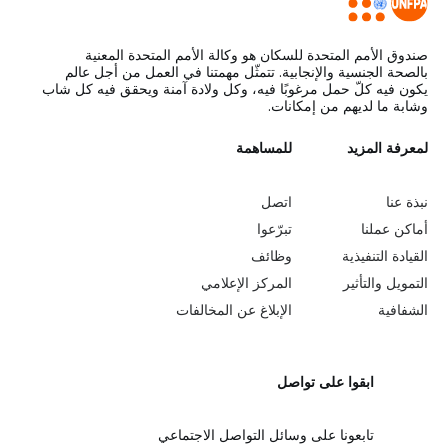
صندوق الأمم المتحدة للسكان هو وكالة الأمم المتحدة المعنية
بالصحة الجنسية والإنجابية. تتمثّل مهمتنا في العمل من أجل عالم
يكون فيه كلّ حمل مرغوبًا فيه، وكل ولادة آمنة ويحقق فيه كل شاب
وشابة ما لديهم من إمكانات.
L
لمعرفة المزيد
G
للمساهمة
o
e
نبذة عنا
اتصل
b
a
أماكن عملنا
تبرّعوا
القيادة التنفيذية
وظائف
e
r
التمويل والتأثير
المركز الإعلامي
y
n
الشفافية
الإبلاغ عن المخالفات
o
m
ابقوا على تواصل
n
o
d
r
تابعونا على وسائل التواصل الاجتماعي