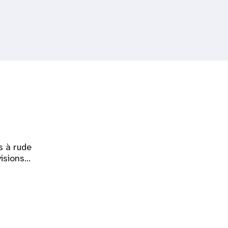
s à rude
visions…