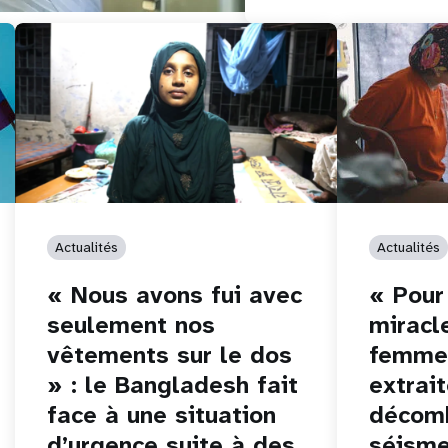
Actualités
Actualités
« Nous avons fui avec
« Pour
seulement nos
miracl
vêtements sur le dos
femme 
» : le Bangladesh fait
extrai
face à une situation
décomb
d’urgence suite à des
séisme