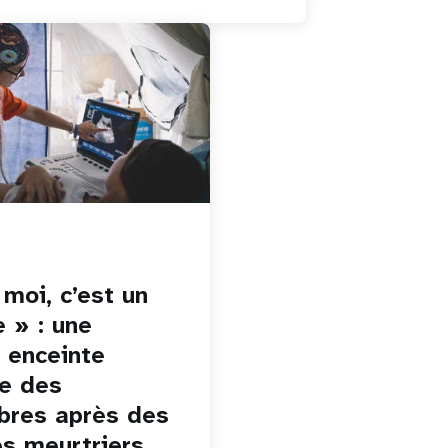
 moi, c’est un
e » : une
enceinte
te des
res après des
s meurtriers