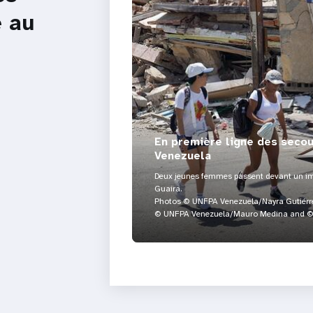
e au
En première ligne des seco
Venezuela
Deux jeunes femmes passent devant un im
Guaira.
Photos © UNFPA Venezuela/Nayra Gutiérre
© UNFPA Venezuela/Mauro Medina and © 