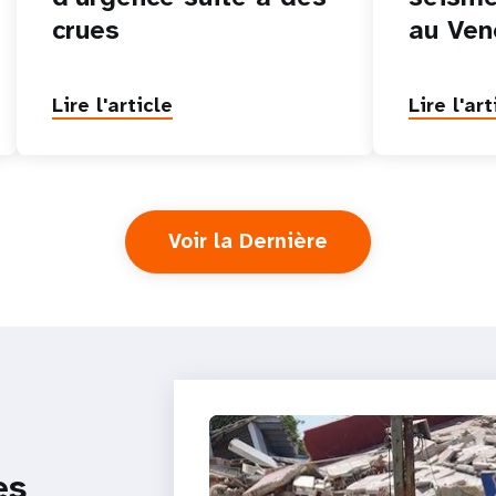
crues
au Ven
Lire l'article
Lire l'art
Voir la Dernière
es