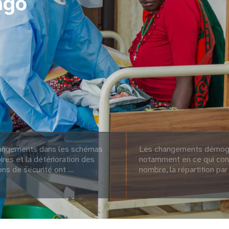
ngo
angements dans les schémas
Les changements démog
ires et la détérioration des
notamment en ce qui con
ons de sécurité ont ...
nombre, la répartition par