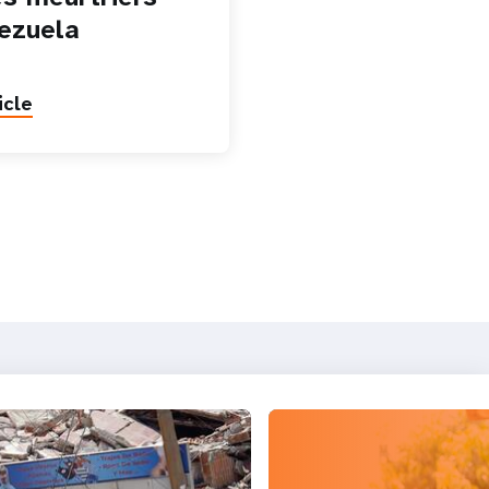
ezuela
icle