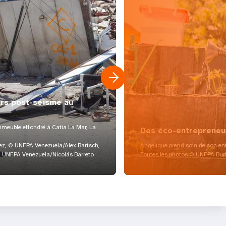
urs post-séisme au
meuble effondré à Catia La Mar, La
Des éco-entrepreneu
z, © UNFPA Venezuela/Alex Bartsch,
Angélique prend soin de son ent
UNFPA Venezuela/Nicolás Barreto
Toutes les photos © UNFPA Bur