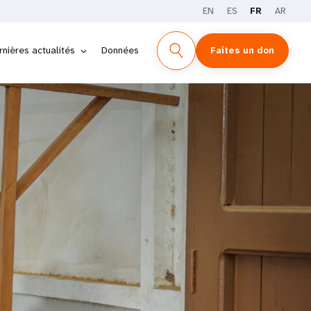
EN
ES
FR
AR
rnières actualités
Données
Faites un don