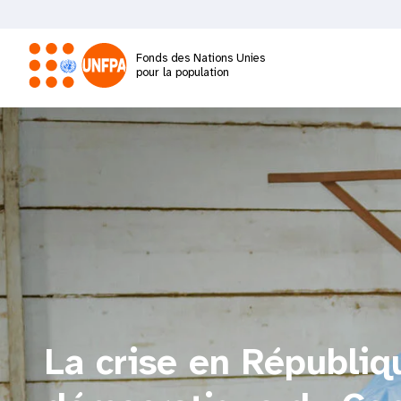
Aller
au
contenu
Fonds des Nations Unies
principal
pour la population
M
a
i
n
n
a
La crise en Républiq
v