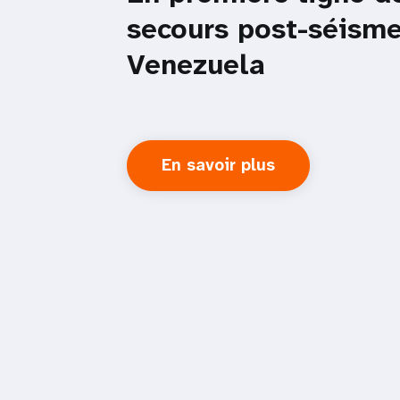
secours post-séism
Venezuela
En savoir plus
about
En
première
ligne
des
secours
post-
séisme
au
Venezuela