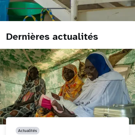
République
démocratique
du
Congo
Dernières actualités
Actualités