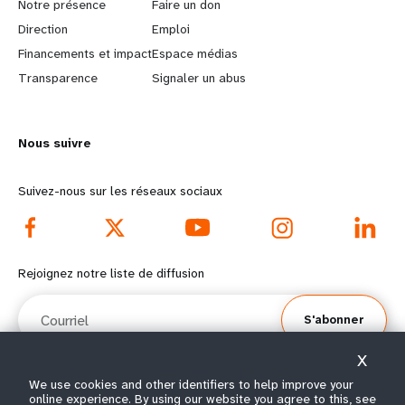
a
b
Notre présence
Faire un don
Direction
Emploi
r
e
Financements et impact
Espace médias
n
y
Transparence
Signaler un abus
m
o
Nous suivre
o
n
r
d
Suivez-nous sur les réseaux sociaux
e
f
f
o
Rejoignez notre liste de diffusion
o
o
Courriel
S'abonner
o
t
X
t
e
We use cookies and other identifiers to help improve your
online experience. By using our website you agree to this, see
© Tous droits réservés 2026.