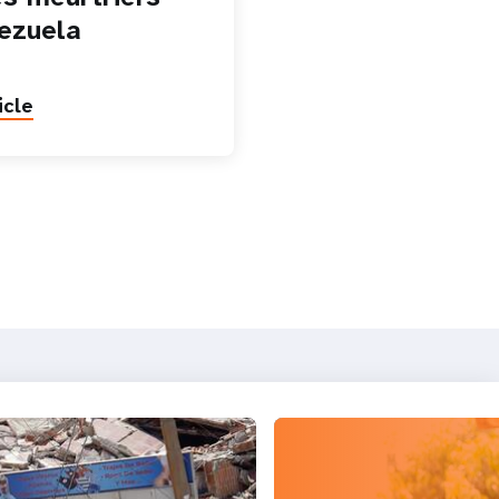
ezuela
icle