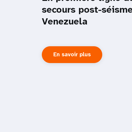
secours post-séism
Venezuela
En savoir plus
about
En
première
ligne
des
secours
post-
séisme
au
Venezuela