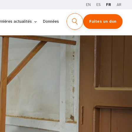
EN
ES
FR
AR
rnières actualités
Données
Faites un don