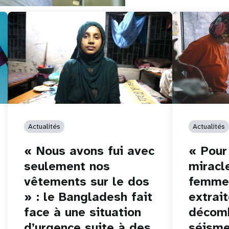
Actualités
Actualités
« Nous avons fui avec
« Pour
seulement nos
miracl
vêtements sur le dos
femme 
» : le Bangladesh fait
extrai
face à une situation
décomb
d’urgence suite à des
séisme