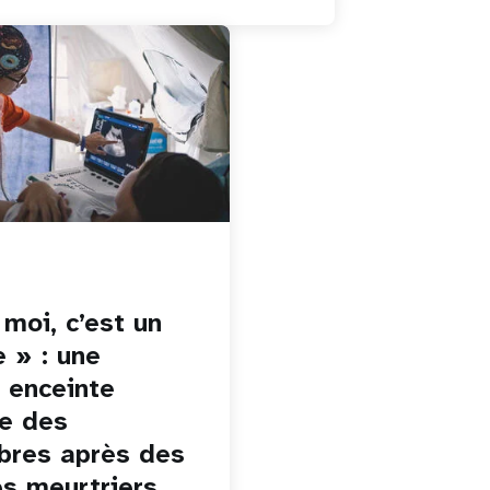
 moi, c’est un
e » : une
enceinte
te des
res après des
s meurtriers