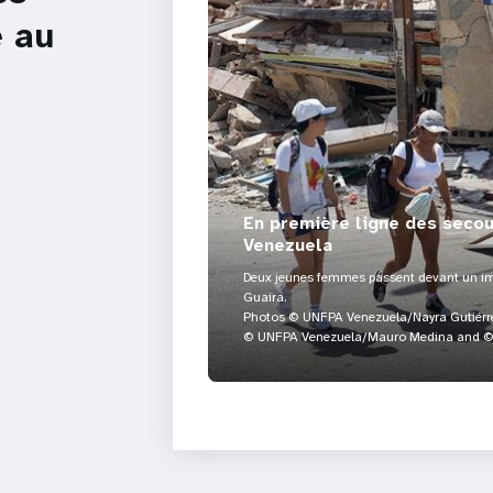
e au
En première ligne des seco
Venezuela
Deux jeunes femmes passent devant un im
Guaira.
Photos © UNFPA Venezuela/Nayra Gutiérre
© UNFPA Venezuela/Mauro Medina and © 