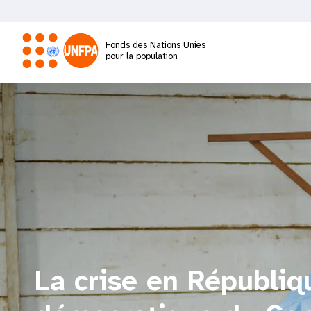
Aller
au
contenu
Fonds des Nations Unies
principal
pour la population
M
a
i
n
n
a
La crise en Républiq
v