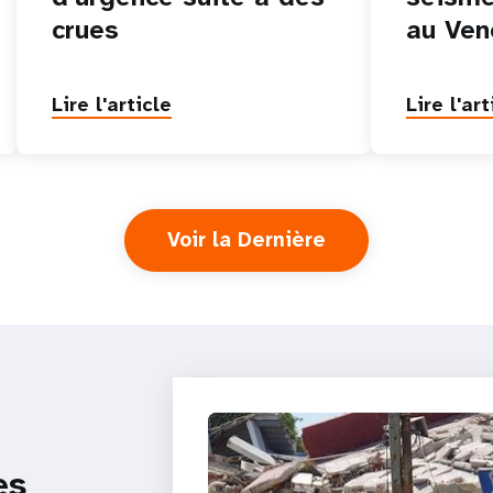
crues
au Ven
Lire l'article
Lire l'art
Voir la Dernière
es