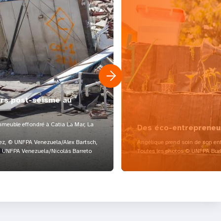
urs post-séisme au
meuble effondré à Catia La Mar, La
Des éco-entrepreneu
z, © UNFPA Venezuela/Alex Bartsch,
Angélique prend soin de son ent
UNFPA Venezuela/Nicolás Barreto
Toutes les photos © UNFPA Bur