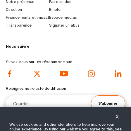
a
b
Notre présence
Faire un don
Direction
Emploi
r
e
Financements et impact
Espace médias
n
y
Transparence
Signaler un abus
m
o
Nous suivre
o
n
r
d
Suivez-nous sur les réseaux sociaux
e
f
f
o
Rejoignez notre liste de diffusion
o
o
Courriel
S'abonner
o
t
X
t
e
We use cookies and other identifiers to help improve your
online experience. By using our website you agree to this, see
© Tous droits réservés 2026.