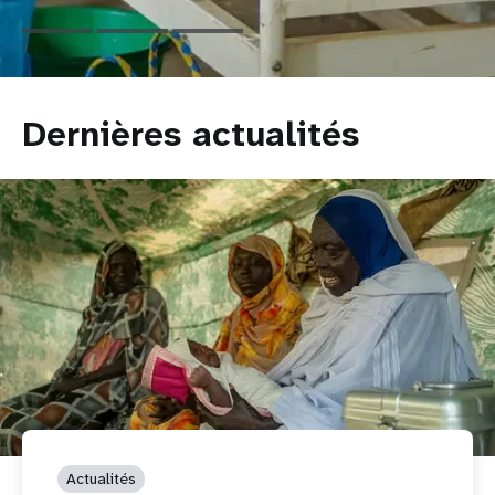
République
démocratique
du
Congo
Dernières actualités
Actualités