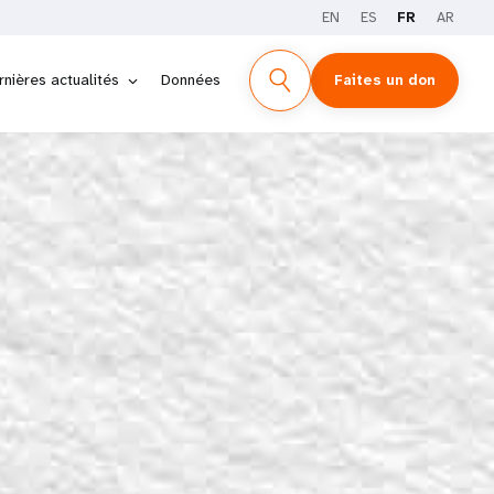
EN
ES
FR
AR
RAPPORT
DONNÉES
rnières actualités
Données
Faites un don