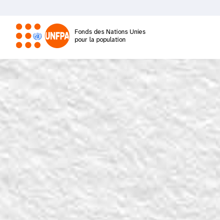
Aller
au
contenu
Fonds des Nations Unies
principal
pour la population
M
a
i
n
n
a
v