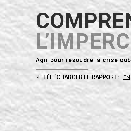
i
COMPRE
g
L’IMPERC
a
t
Agir pour résoudre la crise ou
i
TÉLÉCHARGER LE RAPPORT:
EN
o
n