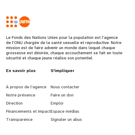
Le Fonds des Nations Unies pour la population est l'agence
de l'ONU chargée de la santé sexuelle et reproductive. Notre
mission est de faire advenir un monde dans lequel chaque
grossesse est désirée, chaque accouchement se fait en toute
sécurité et chaque jeune réalise son potentiel.
L
En savoir plus
G
S'impliquer
e
o
À propos de l'agence
Nous contacter
a
b
Notre présence
Faire un don
Direction
Emploi
r
e
Financements et impact
Espace médias
n
y
Transparence
Signaler un abus
m
o