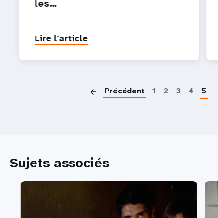
les…
Lire l'article
P
Précédent
1
2
3
4
5
Sujets associés