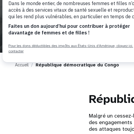
i
g
a
t
Accueil
République démocratique du Congo
i
o
Républi
n
Malgré un cessez-
des engagements et
des attaques toujo