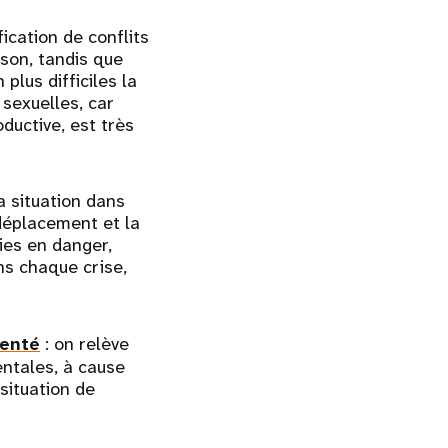
fication de conflits
ison, tandis que
plus difficiles la
sexuelles, car
ductive, est très
a situation dans
 déplacement et la
ies en danger,
ns chaque crise,
enté
: on relève
entales, à cause
situation de