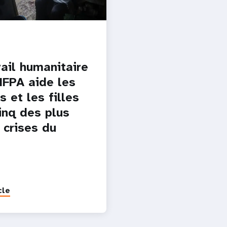
vail humanitaire
NFPA aide les
 et les filles
inq des plus
 crises du
cle
Pagination