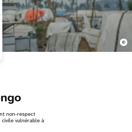
©
ongo
ent non-respect
civile vulnérable à