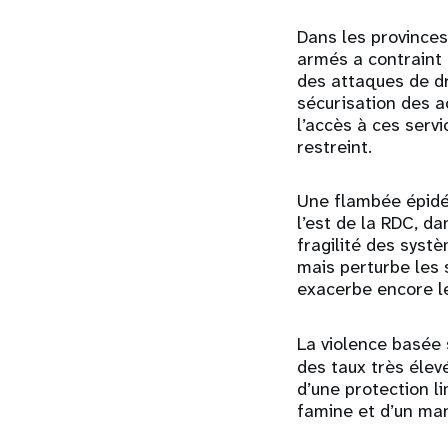
Dans les provinces 
armés a contraint 
des attaques de dro
sécurisation des a
l’accès à ces serv
restreint.
Une flambée épidém
l’est de la RDC, d
fragilité des syst
mais perturbe les 
exacerbe encore le
La violence basée 
des taux très élev
d’une protection l
famine et d’un man