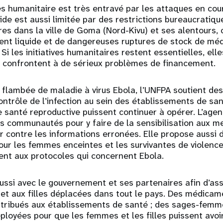
es humanitaire est très entravé par les attaques en cou
ide est aussi limitée par des restrictions bureaucratiqu
es dans la ville de Goma (Nord-Kivu) et ses alentours, 
gent liquide et de dangereuses ruptures de stock de mé
Si les initiatives humanitaires restent essentielles, ell
e confrontent à de sérieux problèmes de financement.
 flambée de maladie à virus Ebola, l’UNFPA soutient de
ontrôle de l’infection au sein des établissements de san
e santé reproductive puissent continuer à opérer. L’agen
s communautés pour y faire de la sensibilisation aux m
er contre les informations erronées. Elle propose aussi 
our les femmes enceintes et les survivantes de violence
nt aux protocoles qui concernent Ebola.
aussi avec le gouvernement et ses partenaires afin d’as
et aux filles déplacées dans tout le pays. Des médicam
istribués aux établissements de santé ; des sages-femm
ployées pour que les femmes et les filles puissent avoi