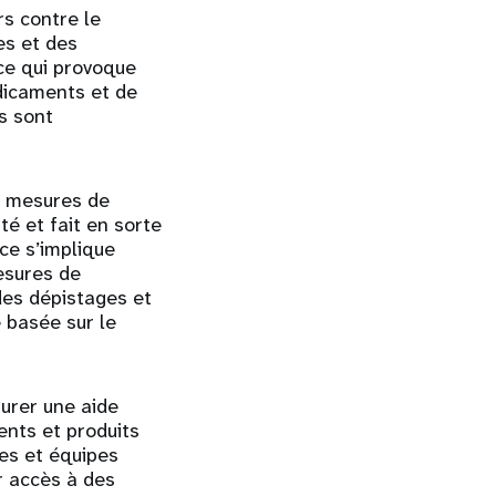
rs contre le
es et des
ce qui provoque
dicaments et de
es sont
s mesures de
té et fait en sorte
ce s’implique
esures de
des dépistages et
 basée sur le
surer une aide
ents et produits
es et équipes
r accès à des