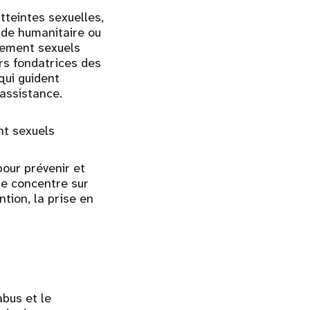
tteintes sexuelles,
ide humanitaire ou
èlement sexuels
urs fondatrices des
qui guident
’assistance.
nt sexuels
pour prévenir et
se concentre sur
tion, la prise en
abus et le