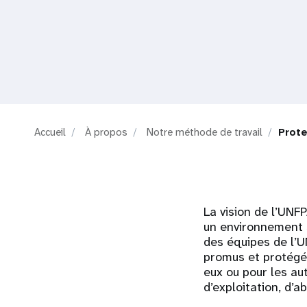
i
g
a
t
Accueil
À propos
Notre méthode de travail
Prote
i
o
La vision de l’UNFP
n
un environnement sé
des équipes de l’
promus et protégés
eux ou pour les au
d’exploitation, d’