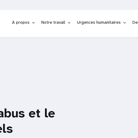
À propos
Notre travail
Urgences humanitaires
De
 abus et le
els