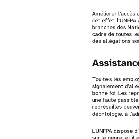
Améliorer l’accès 
cet effet, l’UNFPA
branches des Natio
cadre de toutes le
des allégations s
Assistanc
Tou·te·s les emplo
signalement d’allé
bonne foi. Les repr
une faute passible
représailles peuve
déontologie, à l’a
L’UNFPA dispose d’
sur le genre, et il