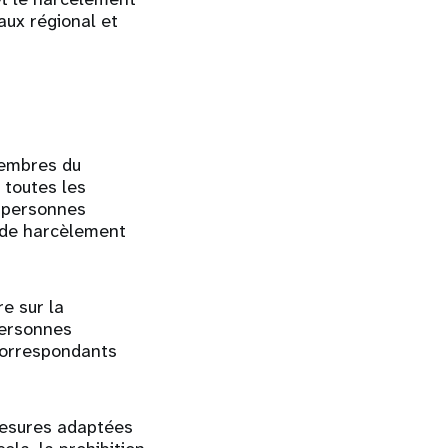
aux régional et
membres du
 toutes les
s personnes
u de harcèlement
e sur la
 personnes
 correspondants
mesures adaptées