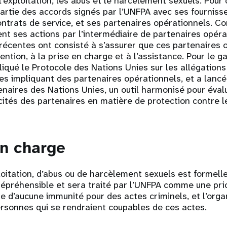
l’exploitation, les abus et le harcèlement sexuels. Pour c
partie des accords signés par l’UNFPA avec ses fournisse
contrats de service, et ses partenaires opérationnels. 
t ses actions par l’intermédiaire de partenaires opérat
s récentes ont consisté à s’assurer que ces partenaires 
ntion, à la prise en charge et à l’assistance. Pour le ga
iqué le Protocole des Nations Unies sur les allégations 
les impliquant des partenaires opérationnels, et a lancé
enaires des Nations Unies, un outil harmonisé pour évalu
acités des partenaires en matière de protection contre 
en charge
oitation, d’abus ou de harcèlement sexuels est formelle
répréhensible et sera traité par l’UNFPA comme une pri
e d’aucune immunité pour des actes criminels, et l’orga
rsonnes qui se rendraient coupables de ces actes.