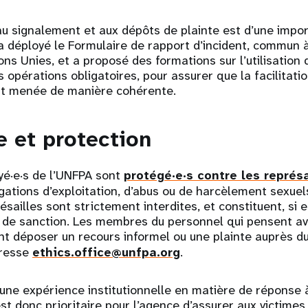
au signalement et aux dépôts de plainte est d’une impor
 a déployé le Formulaire de rapport d’incident, commun à
ns Unies, et a proposé des formations sur l’utilisation d
s opérations obligatoires, pour assurer que la facilitati
oit menée de manière cohérente.
e et protection
yé·e·s de l’UNFPA sont
protégé·e·s contre les représa
gations d’exploitation, d’abus ou de harcèlement sexue
ésailles sont strictement interdites, et constituent, si e
 de sanction. Les membres du personnel qui pensent avo
nt déposer un recours informel ou une plainte auprès d
dresse
ethics.office@unfpa.org
.
une expérience institutionnelle en matière de réponse 
 est donc prioritaire pour l’agence d’assurer aux victimes