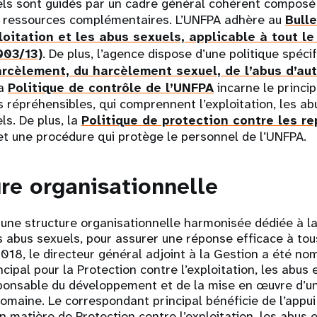
ls sont guidés par un cadre général cohérent compos
de ressources complémentaires. L’UNFPA adhère au
Bulle
loitation et les abus sexuels, applicable à tout l
003/13)
. De plus, l’agence dispose d’une politique spécif
arcèlement, du harcèlement sexuel, de l’abus d’aut
La
Politique de contrôle de l’UNFPA
incarne le princi
s répréhensibles, qui comprennent l’exploitation, les ab
s. De plus, la
Politique de protection contre les re
et une procédure qui protège le personnel de l’UNFPA.
ure organisationnelle
une structure organisationnelle harmonisée dédiée à la
les abus sexuels, pour assurer une réponse efficace à tou
 2018, le directeur général adjoint à la Gestion a été n
cipal pour la Protection contre l’exploitation, les abus
sponsable du développement et de la mise en œuvre d’un
omaine. Le correspondant principal bénéficie de l’appu
en matière de Protection contre l’exploitation, les abus