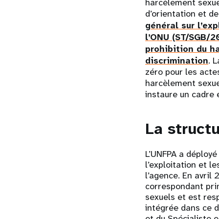
harcèlement sexue
d’orientation et 
général sur l’exp
l’ONU (ST/SGB/2
prohibition du h
discrimination
. 
zéro pour les acte
harcèlement sexuel
instaure un cadre 
La struct
L’UNFPA a déployé 
l’exploitation et 
l’agence. En avril
correspondant prin
sexuels et est re
intégrée dans ce d
et du Spécialiste 