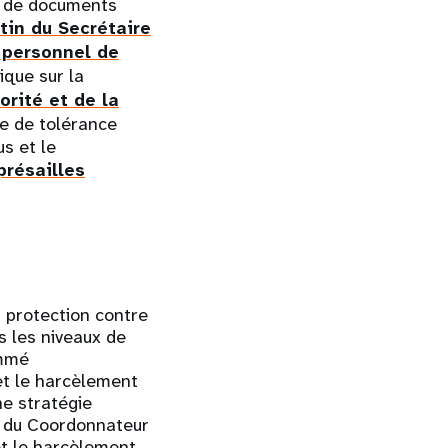
é de documents
tin du Secrétaire
e personnel de
ique sur la
orité et de la
pe de tolérance
us et le
présailles
 protection contre
s les niveaux de
ommé
 et le harcèlement
e stratégie
i du Coordonnateur
 et le harcèlement