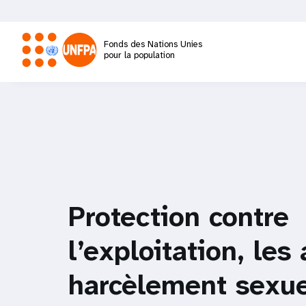
Aller
au
contenu
Fonds des Nations Unies
principal
pour la population
M
a
i
n
Protection contre
n
l’exploitation, les
a
harcèlement sexu
v