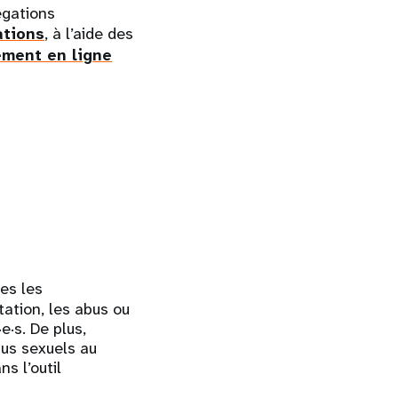
égations
ations
, à l’aide des
ement en ligne
es les
tation, les abus ou
e·s. De plus,
bus sexuels au
s l’outil