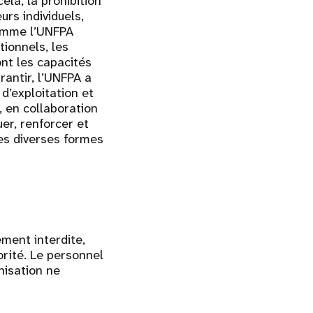
ela, la prohibition
urs individuels,
Comme l’UNFPA
ionnels, les
ont les capacités
rantir, l’UNFPA a
d’exploitation et
, en collaboration
er, renforcer et
les diverses formes
ment interdite,
orité. Le personnel
nisation ne