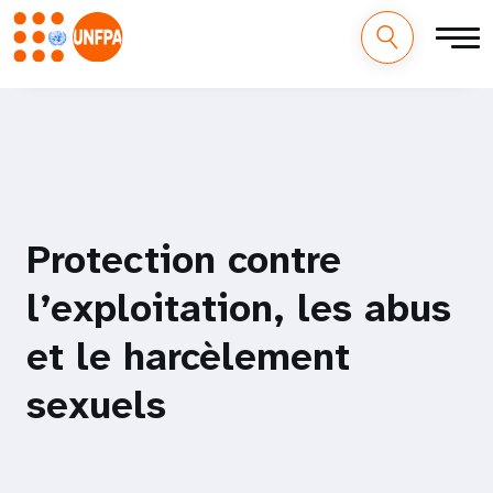
M
Aller
au
a
contenu
principal
i
n
Protection contre
n
l’exploitation, les abus
a
et le harcèlement
v
sexuels
i
g
a