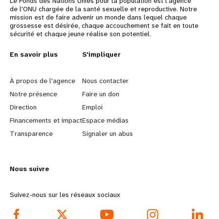
Le Fonds des Nations Unies pour la population est l'agence
de l'ONU chargée de la santé sexuelle et reproductive. Notre
mission est de faire advenir un monde dans lequel chaque
grossesse est désirée, chaque accouchement se fait en toute
sécurité et chaque jeune réalise son potentiel.
L
En savoir plus
G
S'impliquer
e
o
À propos de l'agence
Nous contacter
a
b
Notre présence
Faire un don
Direction
Emploi
r
e
Financements et impact
Espace médias
n
y
Transparence
Signaler un abus
m
o
Nous suivre
o
n
r
d
Suivez-nous sur les réseaux sociaux
e
f