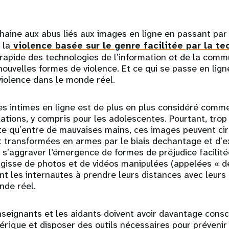
a haine aux abus liés aux images en ligne en passant par 
 la
violence basée sur le genre facilitée par la te
n rapide des technologies de lʼinformation et de la comm
uvelles formes de violence. Et ce qui se passe en ligne
violence dans le monde réel.
s intimes en ligne est de plus en plus considéré comme
ations, y compris pour les adolescentes. Pourtant, trop
e quʼentre de mauvaises mains, ces images peuvent circ
 transformées en armes par le biais dechantage et dʼex
e sʼaggraver l’émergence de formes de préjudice facilitée
l sʼagisse de photos et de vidéos manipulées (appelées « 
ent les internautes à prendre leurs distances avec leurs 
nde réel.
nseignants et les aidants doivent avoir davantage cons
érique et disposer des outils nécessaires pour prévenir 