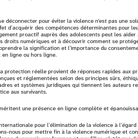
 se déconnecter pour éviter la violence n’est pas une solu
fet dʼacquérir des compétences déterminantes pour leur
gement proactif auprès des adolescents peut les aider
s droits numériques et à découvrir comment se protége
 apprendre la signification et lʼimportance du consentem
 en ligne ou hors ligne.
la protection réelle provient de réponses rapides aux pr
nçues et réglementées selon des principes sûrs, éthiqu
cadres et systèmes juridiques qui tiennent les auteurs 
tice aux survivants.
méritent une présence en ligne complète et épanouissa
nternationale pour lʼélimination de la violence à lʼégar
ons-nous pour mettre fin à la violence numérique et con