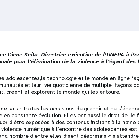
e Diene Keita, Directrice exécutive de lʼUNFPA à l’o
onale pour l’élimination de la violence à l’égard de
s adolescentes,la technologie et le monde en ligne fa
munautés et leur vie quotidienne de multiple façons pos
t, créent et explorent le monde qui les entoure.
 de saisir toutes les occasions de grandir et de sʼépano
en constante évolution. Elles ont aussi le droit de le f
quer dʼêtre exposées à des contenus incitant à la haine 
a violence numérique à lʼencontre des adolescentes est
nd nombre dʼentre elles disent désormais « sʼattendre 