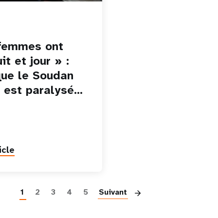
femmes ont
it et jour » :
que le Soudan
 est paralysé…
icle
Paginatio
1
2
3
4
5
Suivant