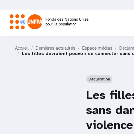
Aller
au
contenu
Fonds des Nations Unies
principal
pour la population
M
Accueil
Dernières actualités
Espace médias
Déclara
a
Les filles devraient pouvoir se connecter sans
i
Déclaration
n
Les fill
n
sans dan
a
violenc
v