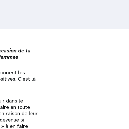
ccasion de la
s femmes
çonnent les
itives. Cʼest là
uir dans le
aire en toute
en raison de leur
 devenue si
» à en faire