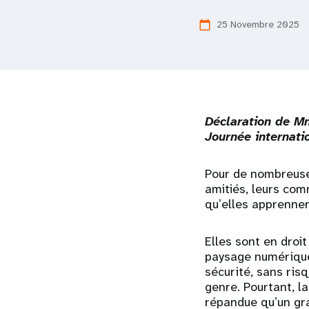
i
25 Novembre 2025
calendar_today
g
a
t
Déclaration de Mm
Journée internati
i
Pour de nombreuse
amitiés, leurs com
o
quʼelles apprennen
n
Elles sont en droit
paysage numérique 
sécurité, sans ris
genre. Pourtant, l
répandue quʼun gra