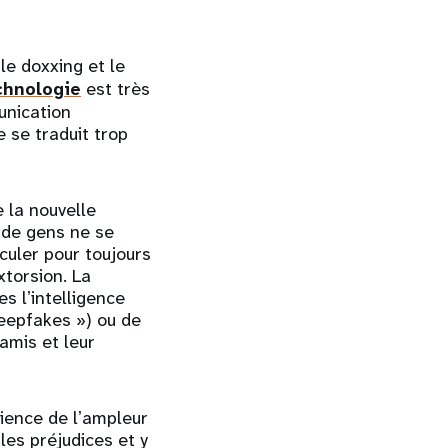
le doxxing et le
chnologie
est très
unication
 se traduit trop
 la nouvelle
 de gens ne se
uler pour toujours
torsion. La
s lʼintelligence
deepfakes ») ou de
amis et leur
cience de lʼampleur
les préjudices et y