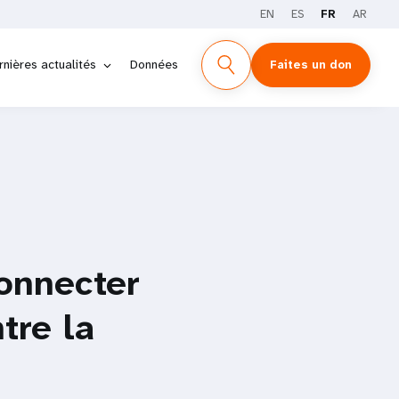
EN
ES
FR
AR
rnières actualités
Données
Faites un don
connecter
tre la