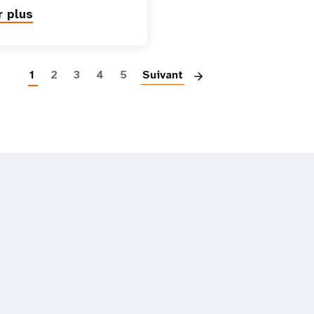
r plus
Paginatio
1
2
3
4
5
Suivant