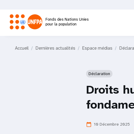
Aller
au
contenu
Fonds des Nations Unies
principal
pour la population
M
Accueil
Dernières actualités
Espace médias
Déclara
a
i
Déclaration
n
Droits h
n
fondame
a
10 Décembre 2025
calendar_today
v