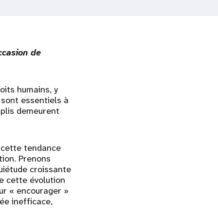
ccasion de
oits humains, y
 sont essentiels à
mplis demeurent
, cette tendance
tion. Prenons
uiétude croissante
 cette évolution
ur « encourager »
ée inefficace,