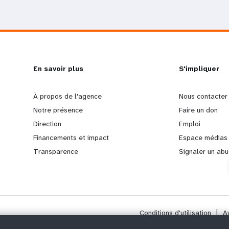
L
En savoir plus
G
S'impliquer
e
o
À propos de l'agence
Nous contacter
Notre présence
Faire un don
a
b
Direction
Emploi
Financements et impact
Espace médias
r
e
Transparence
Signaler un abu
n
y
m
o
Conditions d'utilisation
|
A