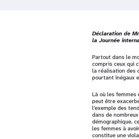
i
g
Déclaration de Mm
a
la Journée intern
t
Partout dans le mo
compris ceux qui c
i
la réalisation des
pourtant inégaux et
o
Là où les femmes e
n
peut être exacerbé
l’exemple des tend
dans de nombreux 
démographique, cer
les femmes à avoir 
constitue une viola