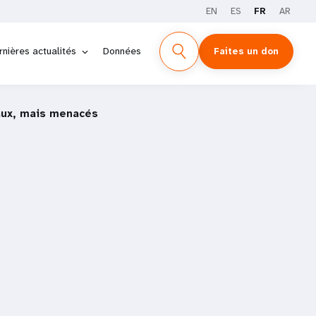
EN
ES
FR
AR
rnières actualités
Données
Faites un don
aux, mais menacés