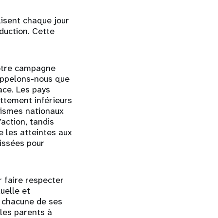
lisent chaque jour
duction. Cette
notre campagne
rappelons-nous que
cace. Les pays
ettement inférieurs
nismes nationaux
action, tandis
 les atteintes aux
aissées pour
 faire respecter
uelle et
de chacune de ses
les parents à