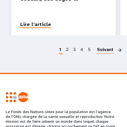
Lire l'article
P
1
2
3
4
5
Suivant
Le Fonds des Nations Unies pour la population est l'agence
de l'ONU chargée de la santé sexuelle et reproductive. Notre
mission est de faire advenir un monde dans lequel chaque
grossesse est désirée, chaque accouchement se fait en toute