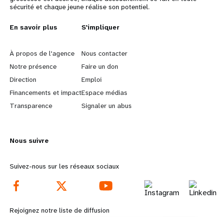
sécurité et chaque jeune réalise son potentiel.
L
En savoir plus
G
S'impliquer
e
o
À propos de l'agence
Nous contacter
a
b
Notre présence
Faire un don
Direction
Emploi
r
e
Financements et impact
Espace médias
n
y
Transparence
Signaler un abus
m
o
Nous suivre
o
n
r
d
Suivez-nous sur les réseaux sociaux
e
f
f
o
Rejoignez notre liste de diffusion