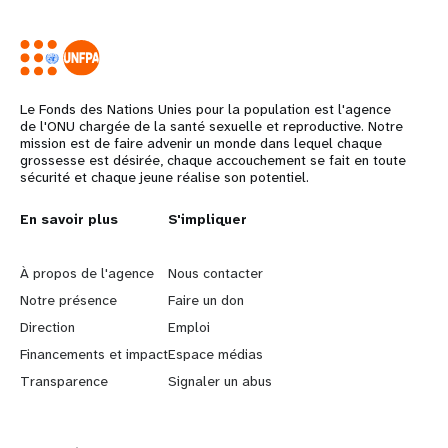
Le Fonds des Nations Unies pour la population est l'agence
de l'ONU chargée de la santé sexuelle et reproductive. Notre
mission est de faire advenir un monde dans lequel chaque
grossesse est désirée, chaque accouchement se fait en toute
sécurité et chaque jeune réalise son potentiel.
L
En savoir plus
G
S'impliquer
e
o
À propos de l'agence
Nous contacter
a
b
Notre présence
Faire un don
Direction
Emploi
r
e
Financements et impact
Espace médias
n
y
Transparence
Signaler un abus
m
o