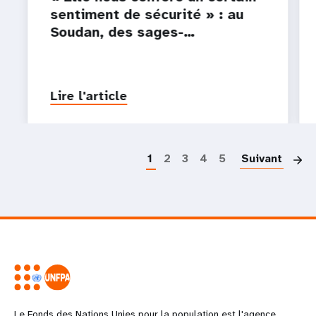
sentiment de sécurité » : au
Soudan, des sages-…
Lire l'article
P
1
2
3
4
5
Suivant
Le Fonds des Nations Unies pour la population est l'agence