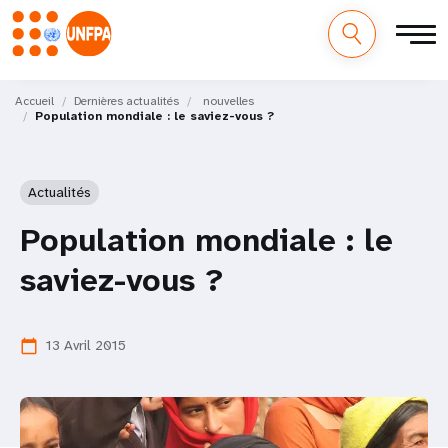
M
Aller
au
Accueil
Dernières actualités
nouvelles
a
Population mondiale : le saviez-vous ?
contenu
principal
i
Actualités
n
Population mondiale : le
n
saviez-vous ?
a
v
13 Avril 2015
calendar_today
i
g
a