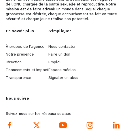
de l'ONU chargée de la santé sexuelle et reproductive. Notre
mission est de faire advenir un monde dans lequel chaque
grossesse est désirée, chaque accouchement se fait en toute
sécurité et chaque jeune réalise son potentiel.
L
En savoir plus
G
S'impliquer
e
o
À propos de l'agence
Nous contacter
a
b
Notre présence
Faire un don
Direction
Emploi
r
e
Financements et impact
Espace médias
n
y
Transparence
Signaler un abus
m
o
Nous suivre
o
n
r
d
Suivez-nous sur les réseaux sociaux
e
f