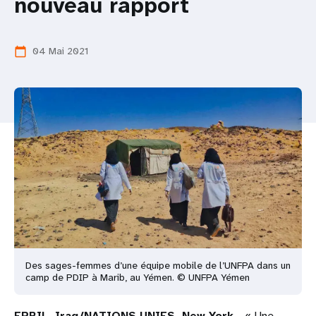
nouveau rapport
t
i
04 Mai 2021
calendar_today
o
n
Des sages-femmes d’une équipe mobile de l’UNFPA dans un
camp de PDIP à Marib, au Yémen. © UNFPA Yémen
ERBIL, Iraq/NATIONS UNIES, New York
– « Une