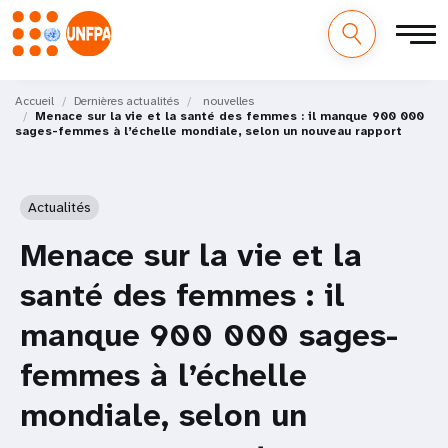
M
Aller
au
Accueil
Dernières actualités
nouvelles
a
Menace sur la vie et la santé des femmes : il manque 900 000
contenu
sages-femmes à l’échelle mondiale, selon un nouveau rapport
principal
i
n
Actualités
n
Menace sur la vie et la
a
santé des femmes : il
v
manque 900 000 sages-
i
femmes à l’échelle
g
mondiale, selon un
a