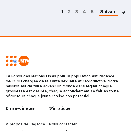
P
1
2
3
4
5
Suivant
Le Fonds des Nations Unies pour la population est l'agence
de l'ONU chargée de la santé sexuelle et reproductive. Notre
mission est de faire advenir un monde dans lequel chaque
grossesse est désirée, chaque accouchement se fait en toute
sécurité et chaque jeune réalise son potentiel.
L
En savoir plus
G
S'impliquer
e
o
À propos de l'agence
Nous contacter