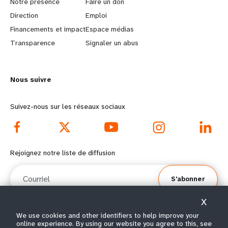
a
b
Notre présence
Faire un don
Direction
Emploi
r
e
Financements et impact
Espace médias
n
y
Transparence
Signaler un abus
m
o
Nous suivre
o
n
r
d
Suivez-nous sur les réseaux sociaux
e
f
f
o
Rejoignez notre liste de diffusion
o
o
Courriel
S'abonner
o
t
X
t
e
We use cookies and other identifiers to help improve your
online experience. By using our website you agree to this, see
© Tous droits réservés 2026.