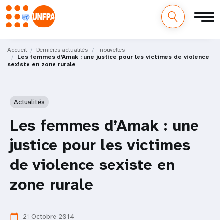
M
Aller
au
Accueil
Dernières actualités
nouvelles
a
Les femmes d’Amak : une justice pour les victimes de violence
contenu
sexiste en zone rurale
principal
i
n
Actualités
n
Les femmes d’Amak : une
a
justice pour les victimes
v
de violence sexiste en
i
zone rurale
g
a
21 Octobre 2014
calendar_today