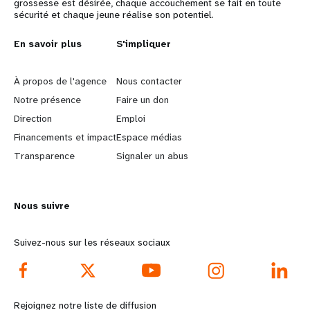
grossesse est désirée, chaque accouchement se fait en toute
sécurité et chaque jeune réalise son potentiel.
L
En savoir plus
G
S'impliquer
e
o
À propos de l'agence
Nous contacter
a
b
Notre présence
Faire un don
Direction
Emploi
r
e
Financements et impact
Espace médias
n
y
Transparence
Signaler un abus
m
o
Nous suivre
o
n
r
d
Suivez-nous sur les réseaux sociaux
e
f
f
o
Rejoignez notre liste de diffusion