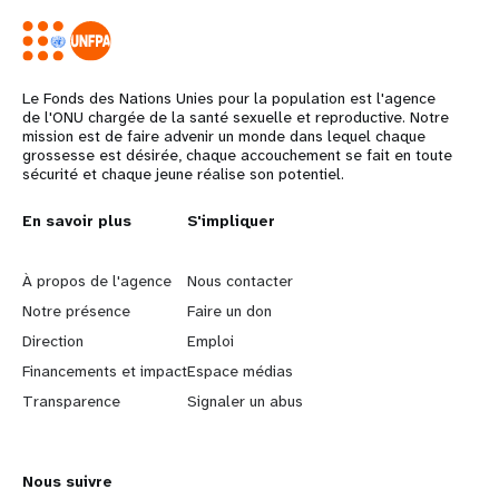
Le Fonds des Nations Unies pour la population est l'agence
de l'ONU chargée de la santé sexuelle et reproductive. Notre
mission est de faire advenir un monde dans lequel chaque
grossesse est désirée, chaque accouchement se fait en toute
sécurité et chaque jeune réalise son potentiel.
L
En savoir plus
G
S'impliquer
e
o
À propos de l'agence
Nous contacter
a
b
Notre présence
Faire un don
Direction
Emploi
r
e
Financements et impact
Espace médias
n
y
Transparence
Signaler un abus
m
o
Nous suivre