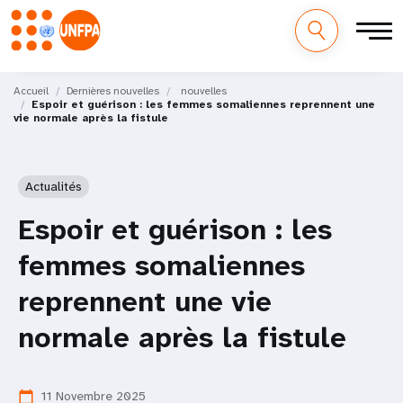
M
Aller
au
Accueil
Dernières nouvelles
nouvelles
a
Espoir et guérison : les femmes somaliennes reprennent une
contenu
vie normale après la fistule
principal
i
n
Actualités
n
Espoir et guérison : les
a
femmes somaliennes
v
reprennent une vie
i
normale après la fistule
g
a
11 Novembre 2025
calendar_today