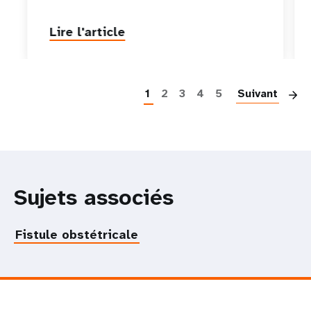
Lire l'article
P
1
2
3
4
5
Suivant
Sujets associés
Fistule obstétricale