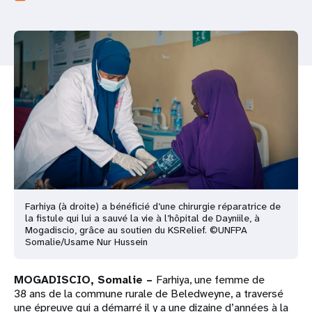
t
i
o
n
Farhiya (à droite) a bénéficié d’une chirurgie réparatrice de
la fistule qui lui a sauvé la vie à l’hôpital de Dayniile, à
Mogadiscio, grâce au soutien du KSRelief. ©UNFPA
Somalie/Usame Nur Hussein
MOGADISCIO, Somalie –
Farhiya, une femme de
38 ans de la commune rurale de Beledweyne, a traversé
une épreuve qui a démarré il y a une dizaine d’années à la