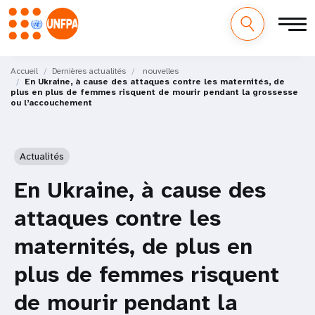
M
Aller
au
Accueil
Dernières actualités
nouvelles
a
En Ukraine, à cause des attaques contre les maternités, de
contenu
plus en plus de femmes risquent de mourir pendant la grossesse
principal
ou l’accouchement
i
n
Actualités
n
En Ukraine, à cause des
a
attaques contre les
v
maternités, de plus en
i
plus de femmes risquent
g
de mourir pendant la
a