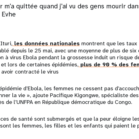
r m’a quittée quand j’ai vu des gens mourir dan
 Evhe
Ituri,
les données nationales
montrent que les taux 
blé depuis le 25 mai, avec une moyenne de plus de six
on à virus Ebola pendant la grossesse induit un risque 
et lors de certaines épidémies,
plus de 90 % des fe
avoir contracté le virus
épidémie d’Ebola, les femmes ne cessent pas d’accouche
ner la vie », ajoute Pacifique Kigongwe, spécialiste de
ès de l’UNFPA en République démocratique du Congo.
ices de santé sont submergés et que la peur éloigne l
sont les femmes, les filles et les enfants qui paient le p