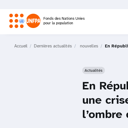
Aller
au
contenu
Fonds des Nations Unies
principal
pour la population
M
Accueil
Dernières actualités
nouvelles
En Républ
a
i
Actualités
n
En Répu
n
une cris
a
l’ombre 
v