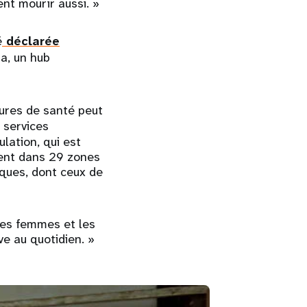
nt mourir aussi. »
é
déclarée
ia, un hub
tures de santé peut
s services
lation, qui est
ment dans 29 zones
iques, dont ceux de
les femmes et les
ve au quotidien. »