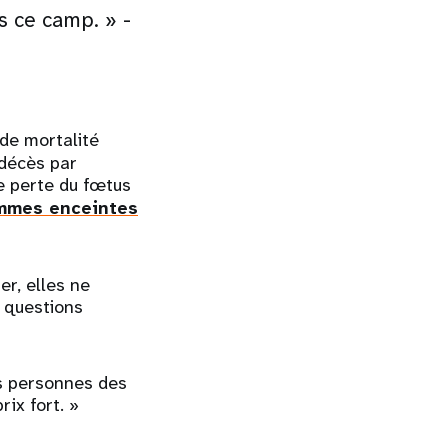
s ce camp. » -
de mortalité
 décès par
de perte du fœtus
mmes enceintes
r, elles ne
s questions
es personnes des
rix fort. »