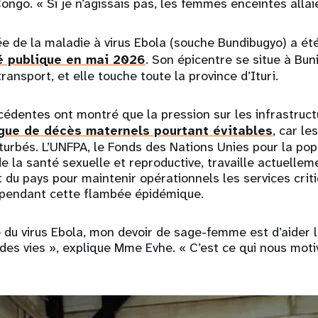
ngo. « Si je n’agissais pas, les femmes enceintes allaie
e de la maladie à virus Ebola (souche Bundibugyo) a ét
é publique en mai 2026
. Son épicentre se situe à Bun
ansport, et elle touche toute la province d’Ituri.
édentes ont montré que la pression sur les infrastruc
ue de décès maternels pourtant évitables
, car le
urbés. L’UNFPA, le Fonds des Nations Unies pour la popu
e la santé sexuelle et reproductive, travaille actuelle
t du pays pour maintenir opérationnels les services crit
 pendant cette flambée épidémique.
é du virus Ebola, mon devoir de sage-femme est d’aider 
 des vies », explique Mme Evhe. « C’est ce qui nous moti