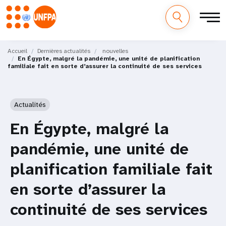
M
Aller
au
Accueil
Dernières actualités
nouvelles
a
En Égypte, malgré la pandémie, une unité de planification
contenu
familiale fait en sorte d’assurer la continuité de ses services
principal
i
n
Actualités
n
En Égypte, malgré la
a
pandémie, une unité de
v
planification familiale fait
i
en sorte d’assurer la
g
continuité de ses services
a