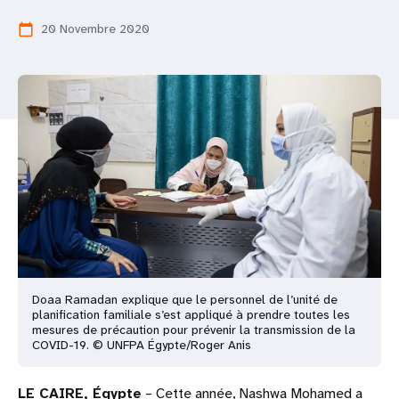
t
20 Novembre 2020
calendar_today
i
o
n
Doaa Ramadan explique que le personnel de l’unité de
planification familiale s’est appliqué à prendre toutes les
mesures de précaution pour prévenir la transmission de la
COVID-19. © UNFPA Égypte/Roger Anis
LE CAIRE, Égypte
– Cette année, Nashwa Mohamed a