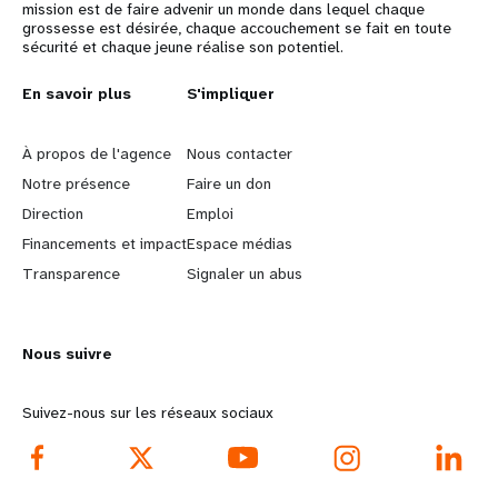
mission est de faire advenir un monde dans lequel chaque
grossesse est désirée, chaque accouchement se fait en toute
sécurité et chaque jeune réalise son potentiel.
L
En savoir plus
G
S'impliquer
e
o
À propos de l'agence
Nous contacter
a
b
Notre présence
Faire un don
Direction
Emploi
r
e
Financements et impact
Espace médias
n
y
Transparence
Signaler un abus
m
o
Nous suivre
o
n
r
d
Suivez-nous sur les réseaux sociaux
e
f