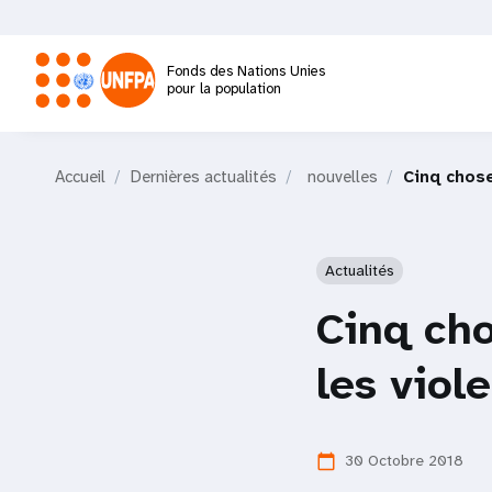
Aller
au
contenu
Fonds des Nations Unies
principal
pour la population
M
Accueil
Dernières actualités
nouvelles
Cinq chose
a
i
Actualités
n
Cinq cho
n
les viol
a
30 Octobre 2018
calendar_today
v