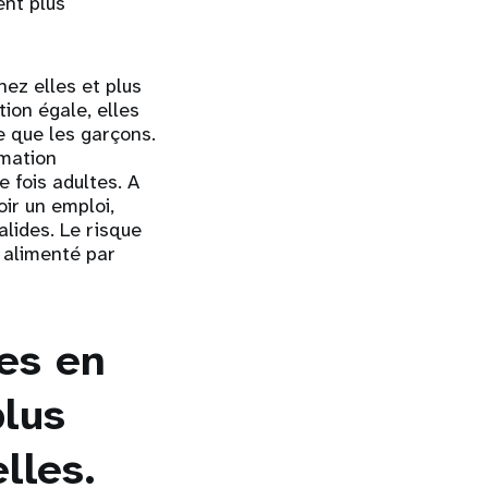
ent plus
hez elles et plus
tion égale, elles
e que les garçons.
rmation
e fois adultes. A
ir un emploi,
lides. Le risque
 alimenté par
mes en
plus
lles.