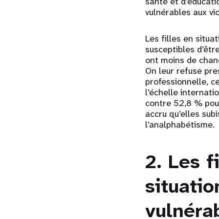
santé et d’éducati
vulnérables aux vi
Les filles en situ
susceptibles d’être
ont moins de chanc
On leur refuse pre
professionnelle, ce
l’échelle internat
contre 52,8 % pou
accru qu’elles sub
l’analphabétisme.
2. Les f
situatio
vulnéra