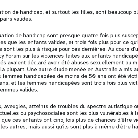
tion de handicap, et surtout les filles, sont beaucoup p
pairs valides.
uation de handicap sont presque quatre fois plus suscep
es que les enfants valides, et trois fois plus pour ce qu
es sont les plus à risque pour ces dernières. Au cours d
licy Forum sur les violences faites aux enfants handicap
gés avaient déclaré avoir été abusés sexuellement au mo
 la plupart. Une autre étude menée en Australie a mis au
 femmes handicapées de moins de 50 ans ont été victi
 ans, et les femmes handicapées sont trois fois plus vic
femmes valides.
, aveugles, atteints de troubles du spectre autistique o
ctuelles ou psychosociales sont les plus vulnérables à l
que ces enfants ont cinq fois plus de chances d’être v
les autres, mais aussi qu’ils sont plus à même d’être ha