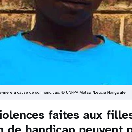
lle-mère à cause de son handicap.
© UNFPA Malawi/Leticia Nangwale
iolences faites aux fille
on de handicap peuvent 