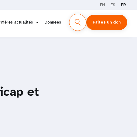
EN
ES
FR
rnières actualités
Données
Faites un don
icap et