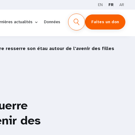
EN
FR
AR
rnières actualités
Données
Faites un don
e resserre son étau autour de l'avenir des filles
uerre
enir des