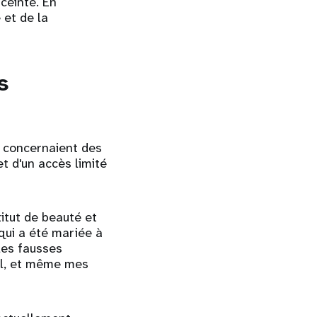
nceinte. En
 et de la
s
 concernaient des
t d'un accès limité
titut de beauté et
qui a été mariée à
 les fausses
ail, et même mes