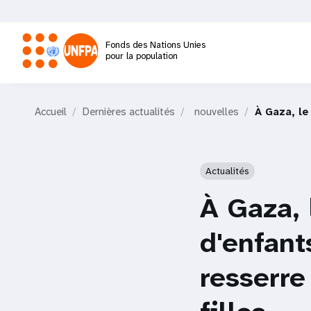
Aller
au
contenu
Fonds des Nations Unies
principal
pour la population
M
Accueil
Dernières actualités
nouvelles
À Gaza, le
a
i
Actualités
n
À Gaza,
n
d'enfant
a
resserre
v