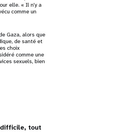
r elle. « Il n’y a
ai vécu comme un
de Gaza, alors que
dique, de santé et
des choix
onsidéré comme une
vices sexuels, bien
fficile, tout