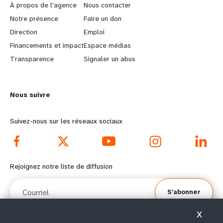
e
o
À propos de l'agence
Nous contacter
a
b
Notre présence
Faire un don
Direction
Emploi
r
e
Financements et impact
Espace médias
n
y
Transparence
Signaler un abus
m
o
Nous suivre
o
n
r
d
Suivez-nous sur les réseaux sociaux
e
f
f
o
Rejoignez notre liste de diffusion
o
o
Courriel
S'abonner
o
t
X
t
e