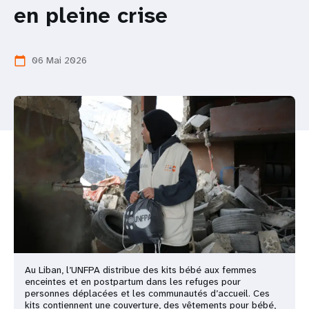
en pleine crise
t
i
06 Mai 2026
calendar_today
o
n
Au Liban, l’UNFPA distribue des kits bébé aux femmes
enceintes et en postpartum dans les refuges pour
personnes déplacées et les communautés d’accueil. Ces
kits contiennent une couverture, des vêtements pour bébé,