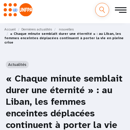
M
Aller
au
Accueil
Dernières actualités
nouvelles
a
« Chaque minute semblait durer une éternité » : au Liban, les
contenu
femmes enceintes déplacées continuent à porter la vie en pleine
principal
crise
i
n
Actualités
n
« Chaque minute semblait
a
durer une éternité » : au
v
Liban, les femmes
i
enceintes déplacées
g
continuent à porter la vie
a