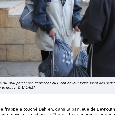
e 80 000 personnes déplacées au Liban en leur fournissant des servic
ur le genre. © SALAMA
e frappe a touché Dahieh, dans la banlieue de Beyrouth,
ants pour fuir le chaos. « Il était trois heures du mati