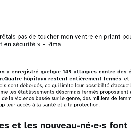
rrêtais pas de toucher mon ventre en priant p
t en sécurité » – Rima
n a enregistré quelque 149 attaques contre des 
an
.
Quatre hôpitaux restent entièrement fermés
, et
s sont débordés, ce qui limite leur possibilité d’accuei
mme les établissements désormais fermés proposaient a
 de la violence basée sur le genre, des milliers de femm
 leur accès à la santé et à la protection.
s et les nouveau-né·e·s font 