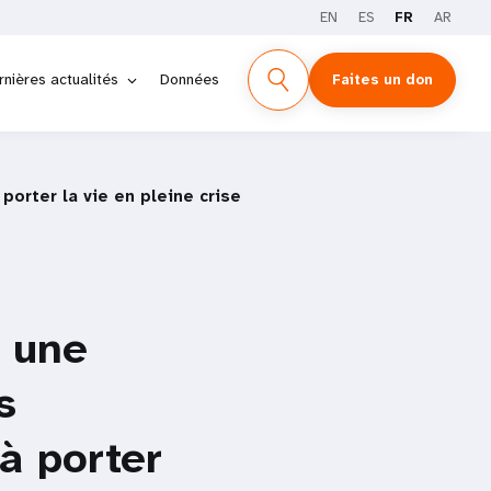
EN
ES
FR
AR
rnières actualités
Données
Faites un don
orter la vie en pleine crise
 une
s
à porter