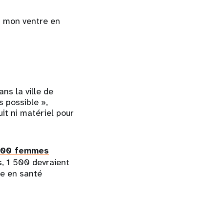
r mon ventre en
ns la ville de
 possible »,
uit ni matériel pour
00 femmes
s, 1 500 devraient
le en santé