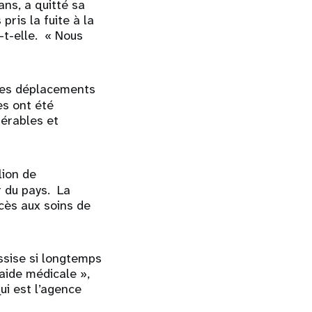
ns, a quitté sa
ris la fuite à la
-t-elle. « Nous
t les déplacements
es ont été
nérables et
lion de
r du pays. La
cès aux soins de
assise si longtemps
 aide médicale »,
ui est l’agence