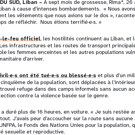
U SUD, Liban –
À sept mois de grossesse, Rima*, 26 a
iban à cause d’intenses bombardements. « Nous avons p
nt les vêtements que nous avions sur le dos », raconte
ps de réfléchir. Nous étions terrifié·e·s. »
le-feu officiel
, les hostilités continuent au Liban, e
 Les infrastructures et les routes de transport principal
isole les femmes enceintes et les autres populations vul
anitaire d’arriver.
ivil·e·s ont été tué·e·s ou blessé·e·s
et plus d’un mil
 cinquième de la population, sont déplacées à l’intérieu
 trouvé refuge dans des camps informels sans aucun ac
tection contre la violence basée sur le genre.
 a duré plus de 16 heures, en voiture. « Je suis restée 
rtout. J’avais peur d’accoucher sur la route sans aucune
l’UNFPA, le Fonds des Nations Unies pour la population, q
é sexuelle et reproductive.