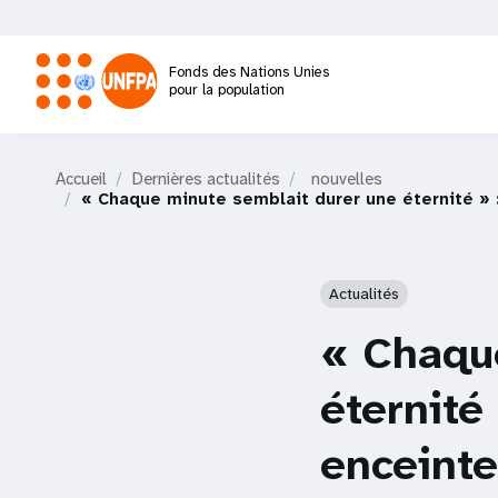
Aller
au
contenu
Fonds des Nations Unies
principal
pour la population
M
Accueil
Dernières actualités
nouvelles
a
« Chaque minute semblait durer une éternité » :
i
Actualités
n
« Chaqu
n
éternité
a
enceinte
v