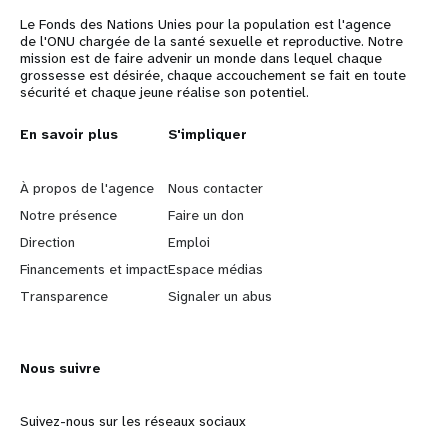
Le Fonds des Nations Unies pour la population est l'agence
de l'ONU chargée de la santé sexuelle et reproductive. Notre
mission est de faire advenir un monde dans lequel chaque
grossesse est désirée, chaque accouchement se fait en toute
sécurité et chaque jeune réalise son potentiel.
L
En savoir plus
G
S'impliquer
e
o
À propos de l'agence
Nous contacter
a
b
Notre présence
Faire un don
Direction
Emploi
r
e
Financements et impact
Espace médias
n
y
Transparence
Signaler un abus
m
o
Nous suivre
o
n
r
d
Suivez-nous sur les réseaux sociaux