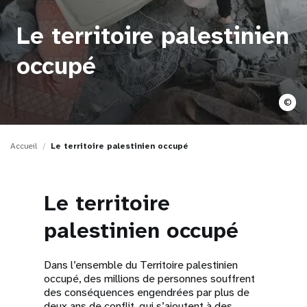
t
Le territoire palestinien
i
occupé
o
n
©
Accueil
Le territoire palestinien occupé
Le territoire
palestinien occupé
Dans l’ensemble du Territoire palestinien
occupé, des millions de personnes souffrent
des conséquences engendrées par plus de
deux ans de conflit, qui s’ajoutent à des