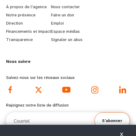
e
o
À propos de l'agence
Nous contacter
a
b
Notre présence
Faire un don
Direction
Emploi
r
e
Financements et impact
Espace médias
n
y
Transparence
Signaler un abus
m
o
Nous suivre
o
n
r
d
Suivez-nous sur les réseaux sociaux
e
f
f
o
Rejoignez notre liste de diffusion
o
o
Courriel
S'abonner
o
t
X