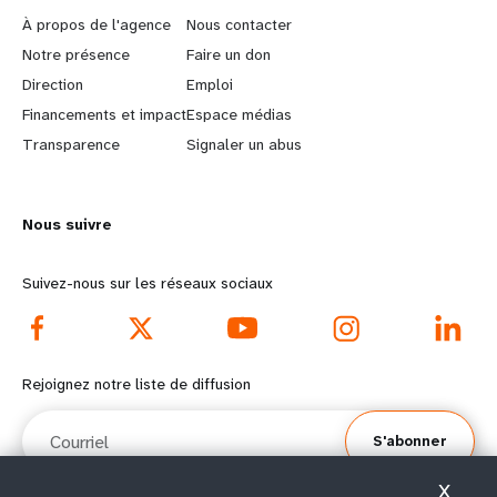
e
o
À propos de l'agence
Nous contacter
a
b
Notre présence
Faire un don
Direction
Emploi
r
e
Financements et impact
Espace médias
n
y
Transparence
Signaler un abus
m
o
Nous suivre
o
n
r
d
Suivez-nous sur les réseaux sociaux
e
f
f
o
Rejoignez notre liste de diffusion
o
o
Courriel
S'abonner
o
t
X