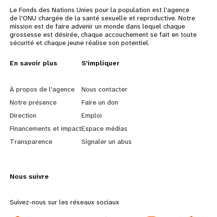
Le Fonds des Nations Unies pour la population est l'agence
de l'ONU chargée de la santé sexuelle et reproductive. Notre
mission est de faire advenir un monde dans lequel chaque
grossesse est désirée, chaque accouchement se fait en toute
sécurité et chaque jeune réalise son potentiel.
L
En savoir plus
G
S'impliquer
e
o
À propos de l'agence
Nous contacter
a
b
Notre présence
Faire un don
Direction
Emploi
r
e
Financements et impact
Espace médias
n
y
Transparence
Signaler un abus
m
o
Nous suivre
o
n
r
d
Suivez-nous sur les réseaux sociaux