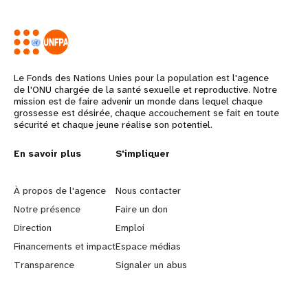
Le Fonds des Nations Unies pour la population est l'agence
de l'ONU chargée de la santé sexuelle et reproductive. Notre
mission est de faire advenir un monde dans lequel chaque
grossesse est désirée, chaque accouchement se fait en toute
sécurité et chaque jeune réalise son potentiel.
L
En savoir plus
G
S'impliquer
e
o
À propos de l'agence
Nous contacter
a
b
Notre présence
Faire un don
Direction
Emploi
r
e
Financements et impact
Espace médias
n
y
Transparence
Signaler un abus
m
o