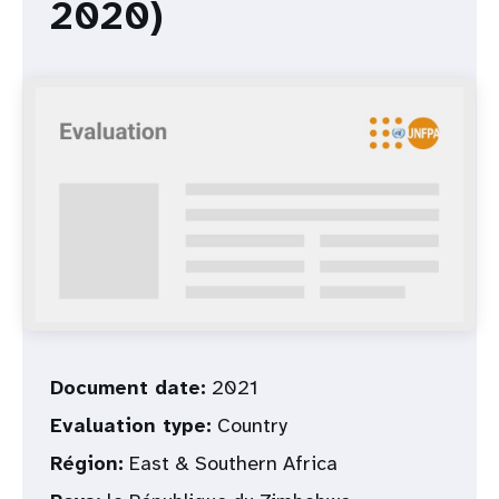
2020)
t
i
o
n
Document date:
2021
Evaluation type:
Country
Région:
East & Southern Africa