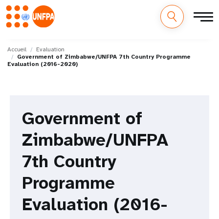
M
Aller
au
Accueil
Evaluation
a
Government of Zimbabwe/UNFPA 7th Country Programme
contenu
Evaluation (2016-2020)
principal
i
n
Government of
n
Zimbabwe/UNFPA
a
v
7th Country
i
Programme
g
Evaluation (2016-
a