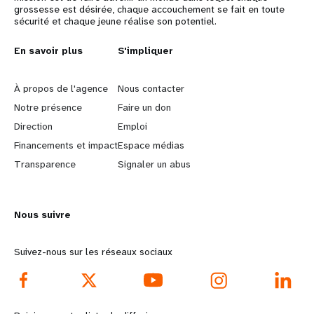
grossesse est désirée, chaque accouchement se fait en toute
sécurité et chaque jeune réalise son potentiel.
L
En savoir plus
G
S'impliquer
e
o
À propos de l'agence
Nous contacter
a
b
Notre présence
Faire un don
Direction
Emploi
r
e
Financements et impact
Espace médias
n
y
Transparence
Signaler un abus
m
o
Nous suivre
o
n
r
d
Suivez-nous sur les réseaux sociaux
e
f
f
o