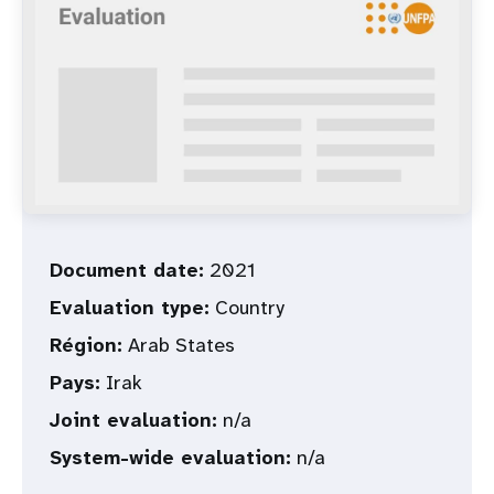
t
i
o
n
Document date:
2021
Evaluation type:
Country
Région:
Arab States
Pays:
Irak
Joint evaluation:
n/a
System-wide evaluation:
n/a