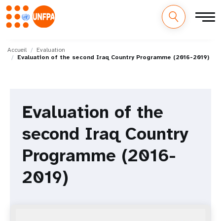
M
Aller
au
Accueil
Evaluation
a
Evaluation of the second Iraq Country Programme (2016-2019)
contenu
principal
i
n
Evaluation of the
n
second Iraq Country
a
Programme (2016-
v
2019)
i
g
a