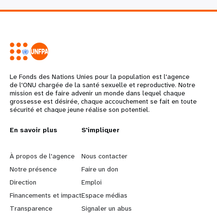
Le Fonds des Nations Unies pour la population est l'agence
de l'ONU chargée de la santé sexuelle et reproductive. Notre
mission est de faire advenir un monde dans lequel chaque
grossesse est désirée, chaque accouchement se fait en toute
sécurité et chaque jeune réalise son potentiel.
L
En savoir plus
G
S'impliquer
e
o
À propos de l'agence
Nous contacter
a
b
Notre présence
Faire un don
Direction
Emploi
r
e
Financements et impact
Espace médias
n
y
Transparence
Signaler un abus