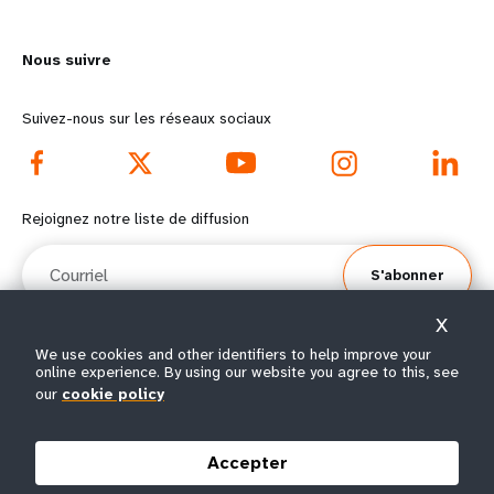
m
o
Nous suivre
o
n
r
d
Suivez-nous sur les réseaux sociaux
e
f
f
o
Rejoignez notre liste de diffusion
o
o
Courriel
S'abonner
o
t
X
t
e
We use cookies and other identifiers to help improve your
online experience. By using our website you agree to this, see
e
r
© Tous droits réservés 2026.
our
cookie policy
Conditions
Avis de confidentialité de
Plan du
r
m
|
|
d'utilisation
l’UNFPA
site
Accepter
m
e