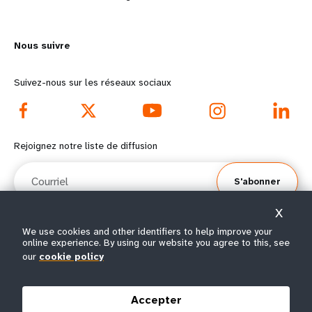
n
y
m
o
Nous suivre
o
n
r
d
Suivez-nous sur les réseaux sociaux
e
f
f
o
Rejoignez notre liste de diffusion
o
o
Courriel
S'abonner
o
t
X
t
e
We use cookies and other identifiers to help improve your
online experience. By using our website you agree to this, see
e
r
© Tous droits réservés 2026.
our
cookie policy
Conditions
Avis de confidentialité de
Plan du
r
m
|
|
d'utilisation
l’UNFPA
site
Accepter
m
e