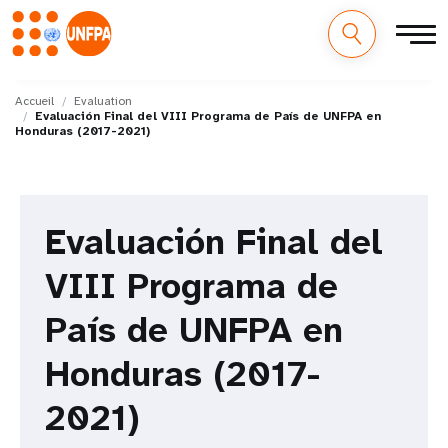
M
Aller
au
Accueil
Evaluation
a
Evaluación Final del VIII Programa de País de UNFPA en
contenu
Honduras (2017-2021)
principal
i
n
Evaluación Final del
n
VIII Programa de
a
v
País de UNFPA en
i
Honduras (2017-
g
2021)
a