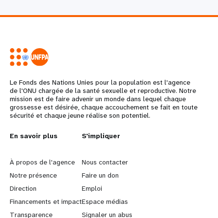
Le Fonds des Nations Unies pour la population est l'agence
de l'ONU chargée de la santé sexuelle et reproductive. Notre
mission est de faire advenir un monde dans lequel chaque
grossesse est désirée, chaque accouchement se fait en toute
sécurité et chaque jeune réalise son potentiel.
L
En savoir plus
G
S'impliquer
e
o
À propos de l'agence
Nous contacter
a
b
Notre présence
Faire un don
Direction
Emploi
r
e
Financements et impact
Espace médias
Transparence
Signaler un abus