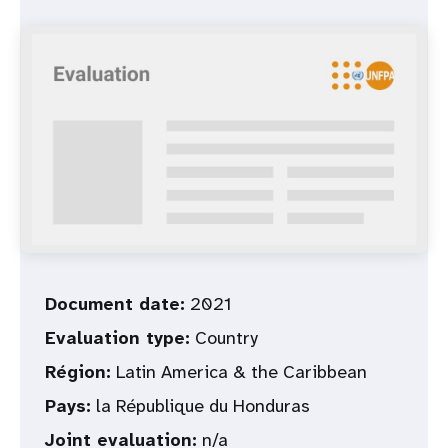
t
i
o
n
Document date:
2021
Evaluation type:
Country
Région:
Latin America & the Caribbean
Pays:
la République du Honduras
Joint evaluation:
n/a