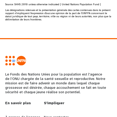
Source:
SHHS 2010
unless otherwise indicated | United Nations Population Fund |
Les désignations retenues et la présentation générale des cartes contenues dans le présent
rapport n'impliquent l'expression d'aucune opinion de la part de l'UNFPA concernant le
statut juridique de tout pays, territoire, ville ou région ni de leurs autorités, non plus que la
délimitation de leurs frontières.
Le Fonds des Nations Unies pour la population est l'agence
de l'ONU chargée de la santé sexuelle et reproductive. Notre
mission est de faire advenir un monde dans lequel chaque
grossesse est désirée, chaque accouchement se fait en toute
sécurité et chaque jeune réalise son potentiel.
En savoir plus
S'impliquer
L
G
À propos de l'agence
Nous contacter