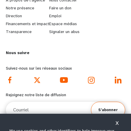
e
o
Notre présence
Faire un don
a
b
Direction
Emploi
r
e
Financements et impact
Espace médias
n
y
Transparence
Signaler un abus
m
o
o
n
r
d
Nous suivre
e
f
Suivez-nous sur les réseaux sociaux
f
o
o
o
o
t
Rejoignez notre liste de diffusion
t
e
Courriel
e
r
S'abonner
r
m
X
m
e
We use cookies and other identifiers to help improve your