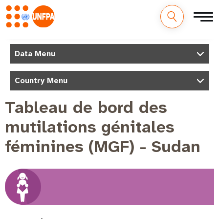
Aller
au
M
Data Menu
contenu
a
principal
i
Country Menu
n
Tableau de bord des
n
mutilations génitales
a
v
féminines (MGF) - Sudan
i
g
a
t
i