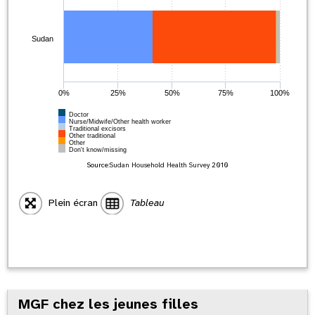
Sudan
0%
25%
50%
75%
100%
Doctor
Nurse/Midwife/Other health worker
Traditional excisors
Other traditional
Other
Don't know/missing
Source:
Sudan Household Health Survey
2010
Plein écran
Tableau
MGF chez les jeunes filles