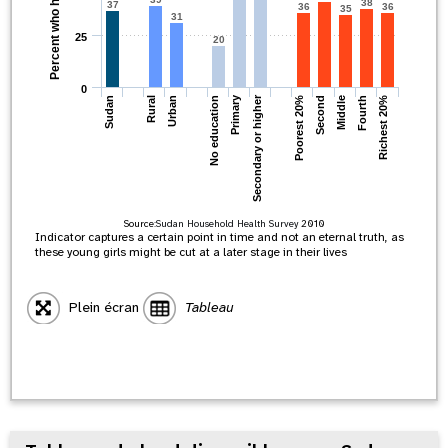
38
37
36
36
35
31
25
20
0
Primary
Secondary or higher
Middle
No education
Fourth
Richest 20%
Sudan
Rural
Poorest 20%
Urban
Second
Source:
Sudan Household Health Survey
2010
Indicator captures a certain point in time and not an eternal truth, as
these young girls might be cut at a later stage in their lives
Plein écran
Tableau