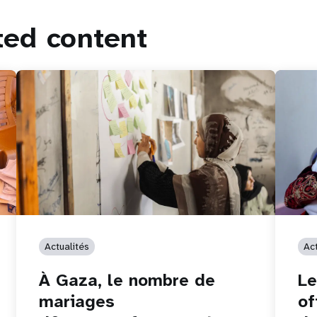
ted content
Actualités
Act
À Gaza, le nombre de
L
mariages
of