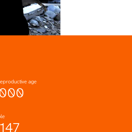
eproductive age
,000
le
147