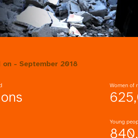
 on - September 2018
d
Women of r
ions
625
Young peop
840,