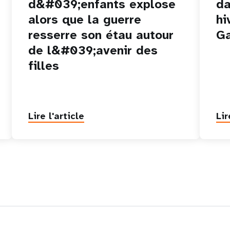
d&#039;enfants explose
da
alors que la guerre
hi
resserre son étau autour
G
de l&#039;avenir des
filles
Lire l'article
Lir