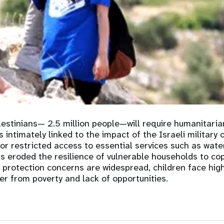
oard
violence entre partenaires
intimes
relatives aux
Contributions des
R
mes
donateurs
lestinians— 2.5 million people—will require humanitaria
s intimately linked to the impact of the Israeli militar
 or restricted access to essential services such as wate
 eroded the resilience of vulnerable households to cop
 protection concerns are widespread, children face high 
ffer from poverty and lack of opportunities.