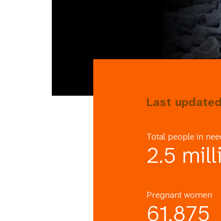
Last updated
Total people in nee
2.5 mill
Pregnant women
61,875