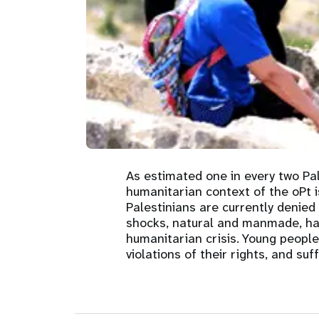
Asie centrale
e
Afrique de Sud
Oman
Venezuela, la République
sages-femmes
Dashb
Soudan du Sud
bolivarienne du
Albanie
Palestine
>
Tanzanie, République unie de
Caraïbes (multipays)
Arménie
Somalie
Dépenses 
Résultats
program
As estimated one in every two Pa
humanitarian context of the oPt i
Palestinians are currently denied
shocks, natural and manmade, has
humanitarian crisis. Young people
violations of their rights, and su