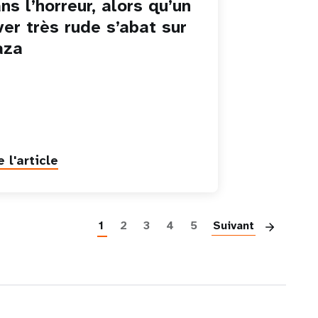
ns l’horreur, alors qu’un
ver très rude s’abat sur
aza
e l'article
Pag
1
2
3
4
5
Suivant