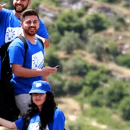
ation mondiale
Tableau de bord des
adolescents et des jeunes
raphic Dividend
Tableau de bord sur la