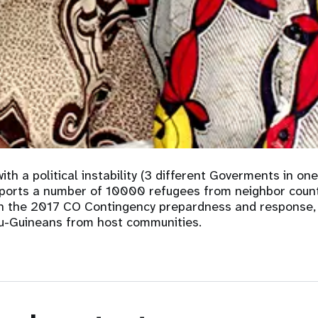
oard
violence entre partenaires
intimes
relatives aux
Contributions des
R
mes
donateurs
ith a political instability (3 different Goverments in one
ports a number of 10000 refugees from neighbor countr
In the 2017 CO Contingency prepardness and response, 
-Guineans from host communities.