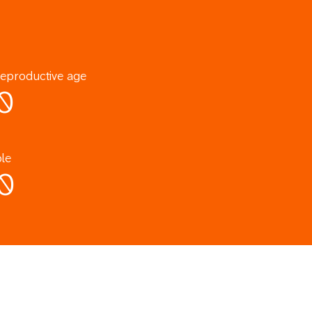
eproductive age
0
le
0