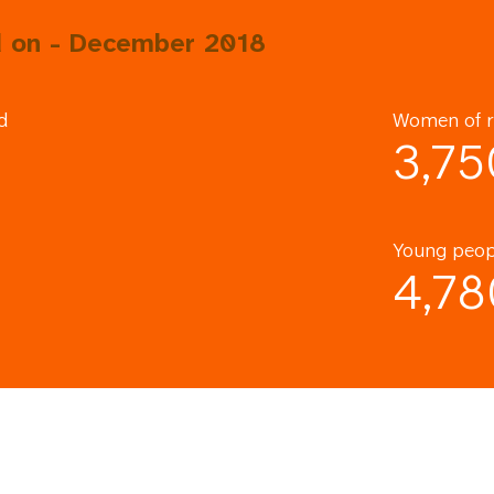
d on - December 2018
d
Women of r
3,75
Young peop
4,78