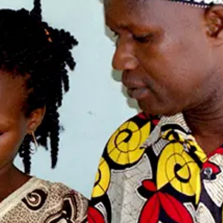
ation mondiale
Tableau de bord des
adolescents et des jeunes
raphic Dividend
Tableau de bord sur la