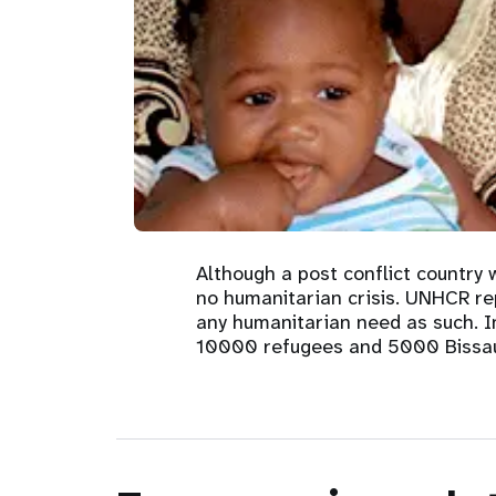
Asie centrale
e
Afrique de Sud
Oman
Venezuela, la République
sages-femmes
Dashb
Soudan du Sud
bolivarienne du
Albanie
Palestine
>
Tanzanie, République unie de
Caraïbes (multipays)
Arménie
Somalie
Dépenses 
Résultats
program
Although a post conflict country w
no humanitarian crisis. UNHCR re
any humanitarian need as such. 
10000 refugees and 5000 Bissau