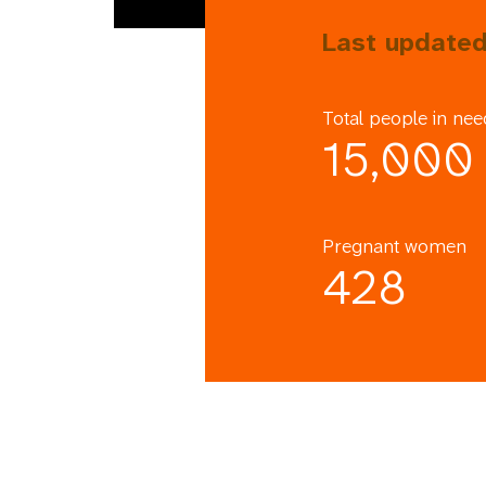
Last update
Total people in nee
15,000
Pregnant women
428