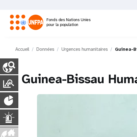
Aller
au
contenu
Fonds des Nations Unies
principal
pour la population
M
Accueil
Données
Urgences humanitaires
Guinea-B
a
C
o
i
u
Guinea-Bissau Hum
n
P
n
t
o
r
P
y
n
r
P
o
t
a
a
g
p
U
a
e
u
s
i
v
r
l