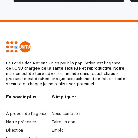
Le Fonds des Nations Unies pour la population est l'agence
de l'ONU chargée de la santé sexuelle et reproductive. Notre
mission est de faire advenir un monde dans lequel chaque
grossesse est désirée, chaque accouchement se fait en toute
sécurité et chaque jeune réalise son potentiel.
L
En savoir plus
G
S'impliquer
e
o
À propos de l'agence
Nous contacter
a
b
Notre présence
Faire un don
Direction
Emploi
r
e