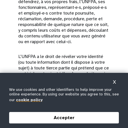
défendrez, à vos propres frais, l’UNFPA, ses
fonctionnaires, représentant·e·s, préposé·e·s
et employé·e·s contre toute poursuite,
réclamation, demande, procédure, perte et
responsabilité de quelque nature que ce soit,
y compris leurs coûts et dépenses, découlant
du contenu utilisateur que vous avez généré
ou en rapport avec celui-ci.
L’UNFPA a le droit de révéler votre identité
(ou toute information dont il dispose à votre
sujet) à toute tierce partie qui prétend que ce
matériel contrevient à l’un de ses droits ou à
tout gouvernement ou autorité réglementaire
X
qui peut en faire la demande auprès de
We use cookies and other identifiers to help improve your
l’UNFPA.
online experience. By using our website you agree to this, see
our
cookie policy
Sécurité
Accepter
L’UNFPA ne vend pas et ne partage pas avec