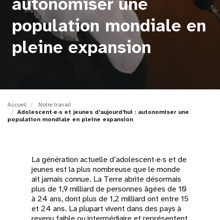
autonomiser une
t
population mondiale en
i
pleine expansion
o
n
Accueil
Notre travail
Adolescent·e·s et jeunes d’aujourd’hui : autonomiser une
population mondiale en pleine expansion
La génération actuelle d’adolescent·e·s et de
jeunes est la plus nombreuse que le monde
ait jamais connue. La Terre abrite désormais
plus de 1,9 milliard de personnes âgées de 10
à 24 ans, dont plus de 1,2 milliard ont entre 15
et 24 ans. La plupart vivent dans des pays à
revenu faible ou intermédiaire et représentent