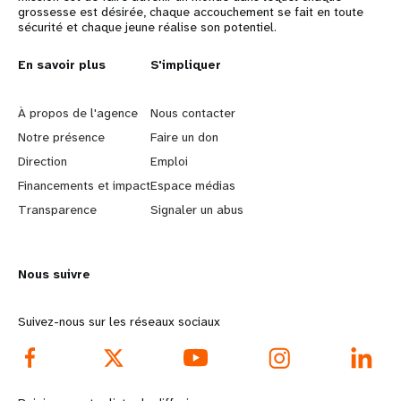
grossesse est désirée, chaque accouchement se fait en toute
sécurité et chaque jeune réalise son potentiel.
L
En savoir plus
G
S'impliquer
e
o
À propos de l'agence
Nous contacter
a
b
Notre présence
Faire un don
Direction
Emploi
r
e
Financements et impact
Espace médias
n
y
Transparence
Signaler un abus
m
o
Nous suivre
o
n
r
d
Suivez-nous sur les réseaux sociaux
e
f
f
o