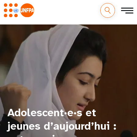
M
Aller
au
a
contenu
principal
i
n
n
a
v
Adolescent·e·s et
i
g
jeunes d’aujourd’hui :
a