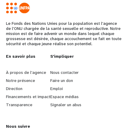
Le Fonds des Nations Unies pour la population est l'agence
de l'ONU chargée de la santé sexuelle et reproductive. Notre
mission est de faire advenir un monde dans lequel chaque
grossesse est désirée, chaque accouchement se fait en toute
sécurité et chaque jeune réalise son potentiel.
L
En savoir plus
G
S'impliquer
e
o
À propos de l'agence
Nous contacter
a
b
Notre présence
Faire un don
Direction
Emploi
r
e
Financements et impact
Espace médias
n
y
Transparence
Signaler un abus
m
o
Nous suivre
o
n