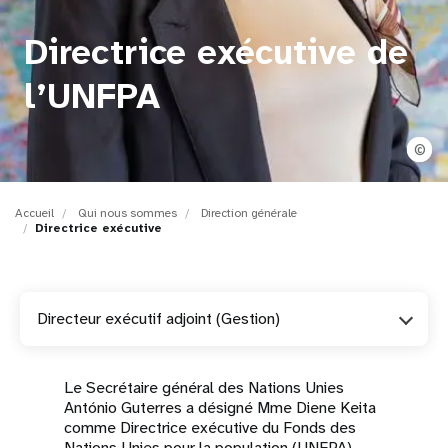
t
Directrice exécutive de
i
l’UNFPA
o
n
©
Accueil
Qui nous sommes
Direction générale
Directrice exécutive
Directeur exécutif adjoint (Gestion)
Le Secrétaire général des Nations Unies
António Guterres a désigné Mme Diene Keita
comme Directrice exécutive du Fonds des
Nations Unies pour la population (UNFPA),