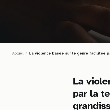
i
g
a
t
Accueil
La violence basée sur le genre facilitée 
i
o
La viole
n
par la t
grandis