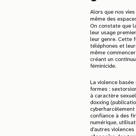
Alors que nos vies
même des espaces 
On constate que la
leur usage premier
leur genre. Cette 
téléphones et leur
même commencer en
créant un continuu
féminicide.
La violence basée 
formes : sextorsio
à caractère sexuel
doxxing (publicati
cyberharcèlement s
confiance à des fin
numérique, utilisat
d’autres violences 