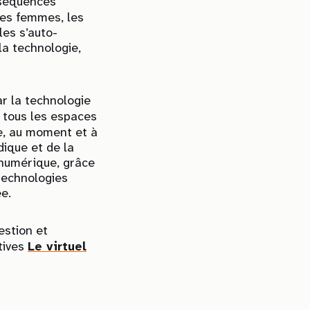
nséquences
les femmes, les
les s’auto-
la technologie,
ar la technologie
 tous les espaces
ge, au moment et à
dique et de la
 numérique, grâce
technologies
ée.
estion et
tives
Le virtuel