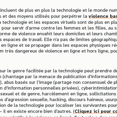
 incluent de plus en plus la technologie et le monde num
et des moyens utilisés pour perpétrer la
violence ba
 technologie et les espaces virtuels sont de plus en pl
 pour servir d’arme contre les femmes et les filles, au 
forme de violence envahit leurs domiciles et leurs chamb
s espaces de travail. Elle n’a pas de limites géographiqu
 ligne et se propager dans les espaces physiques réel
m très dangereux de violence en ligne et hors ligne, pou
sur le genre facilitée par la technologie peut prendre
n (chantage par la menace de publication d’information
), abus basés sur l’image (partage non consensuel de p
on d’information personnelles privées), cyberintimidation
exuel et de genre, harcèlement en ligne, sollicitations
s d’agression sexuelle, hacking, discours haineux, usurp
ion de la technologie pour localiser les survivantes pour 
– il en existe encore bien d’autres. (
Cliquez ici pour c