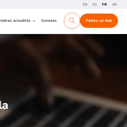
EN
ES
FR
AR
rnières actualités
Données
Faites un don
la