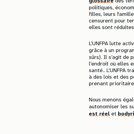
glossaire
des term
politiques, économ
filles, leurs famil
censurent pour tent
elles sont réduite
L’UNFPA lutte acti
grâce à un progra
sûrs). Il s’agit d
l’endroit où elles
santé.. L’UNFPA tr
à des lois et des 
prenant prioritair
Nous menons égalem
autonomiser les s
est réel
et
bodyr