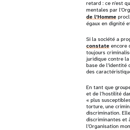
retard : ce n’est 
mentales par l’Org
de l’Homme
procl
égaux en dignité et
Si la société a pr
constate
encore q
toujours criminali
juridique contre la
base de l’identité
des caractéristiqu
En tant que group
et de l’hostilité d
« plus susceptible
torture, une crimi
discrimination. Ell
discriminantes et 
l’Organisation mon