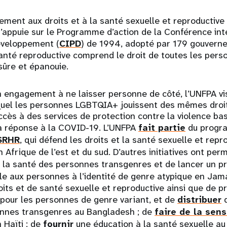
ement aux droits et à la santé sexuelle et reproductiv
 s’appuie sur le Programme d’action de la Conférence int
éveloppement (
CIPD
) de 1994, adopté par 179 gouvern
anté reproductive comprend le droit de toutes les pers
 sûre et épanouie.
 engagement à ne laisser personne de côté, l’UNFPA vis
uel les personnes LGBTQIA+ jouissent des mêmes droit
ès à des services de protection contre la violence bas
la réponse à la COVID-19. L’UNFPA
fait partie
du progra
SRH
R
, qui défend les droits et la santé sexuelle et repr
 Afrique de l’est et du sud. D’autres initiatives ont per
r la santé des personnes transgenres et de lancer un
le aux personnes à l’identité de genre atypique en Jam
oits et de santé sexuelle et reproductive ainsi que de p
pour les personnes de genre variant, et de
distribuer
d
nnes transgenres au Bangladesh ; de
faire de la sens
 Haïti ; de
fournir
une éducation à la santé sexuelle a