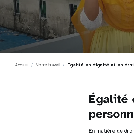
i
g
a
t
Accueil
Notre travail
Égalité en dignité et en dr
i
o
Égalité 
n
person
En matière de dro