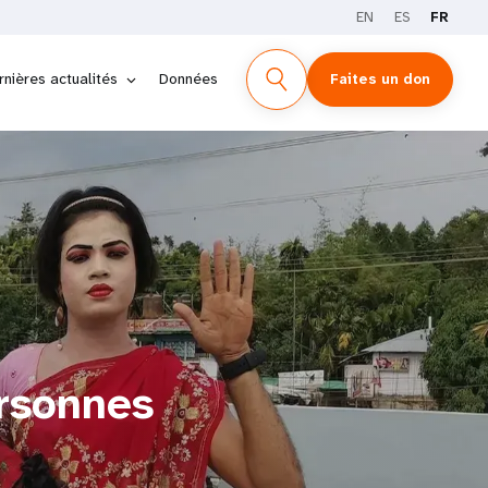
EN
ES
FR
rnières actualités
Données
Faites un don
ersonnes