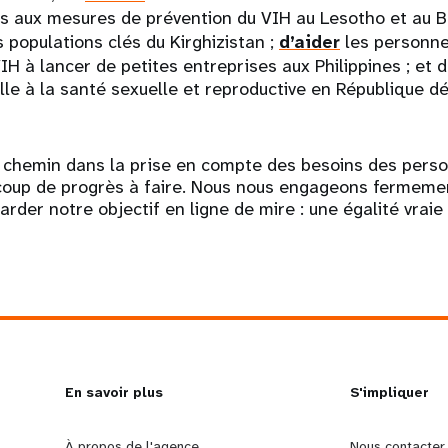
s aux mesures de prévention du VIH au Lesotho et au B
 populations clés du Kirghizistan ;
d’aider
les personne
VIH à lancer de petites entreprises aux Philippines ; et 
lle à la santé sexuelle et reproductive en République 
u chemin dans la prise en compte des besoins des per
ucoup de progrès à faire. Nous nous engageons fermemen
arder notre objectif en ligne de mire : une égalité vraie
L
En savoir plus
G
S'impliquer
À propos de l'agence
Nous contacter