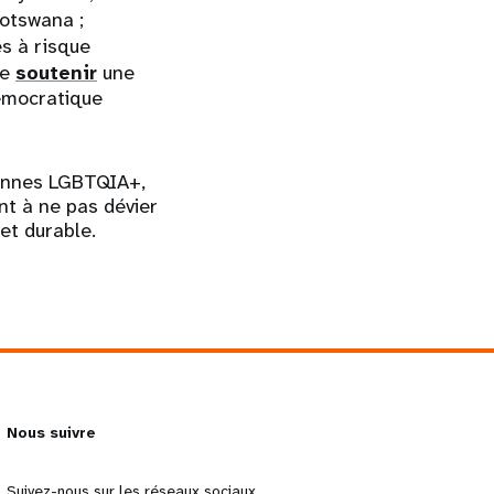
otswana ;
s à risque
de
soutenir
une
démocratique
sonnes LGBTQIA+,
t à ne pas dévier
 et durable.
Nous suivre
Suivez-nous sur les réseaux sociaux