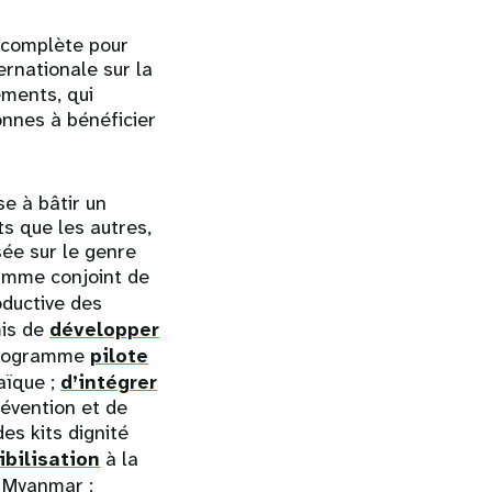
e complète pour
ernationale sur la
ements, qui
onnes à bénéficier
e à bâtir un
s que les autres,
ée sur le genre
mme conjoint de
oductive des
mis de
développer
 programme
pilote
aïque ;
d’intégrer
révention et de
es kits dignité
ibilisation
à la
u Myanmar ;