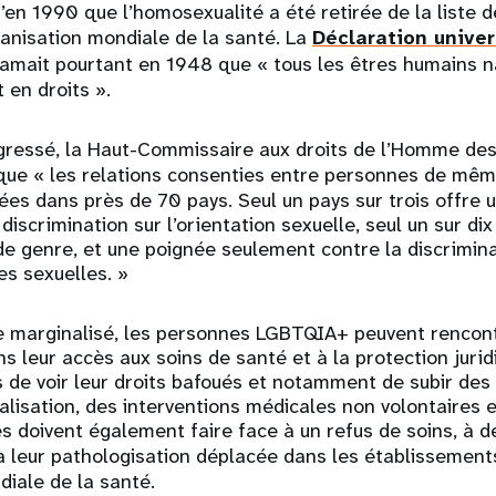
qu’en 1990 que l’homosexualité a été retirée de la liste 
anisation mondiale de la santé. La
Déclaration univer
amait pourtant en 1948 que « tous les êtres humains na
 en droits ».
ogressé, la Haut-Commissaire aux droits de l’Homme de
ue « les relations consenties entre personnes de mêm
sées dans près de 70 pays. Seul un pays sur trois offre 
 discrimination sur l’orientation sexuelle, seul un sur dix
 de genre, et une poignée seulement contre la discrimina
es sexuelles. »
e marginalisé, les personnes LGBTQIA+ peuvent rencontr
ans leur accès aux soins de santé et à la protection jurid
s de voir leur droits bafoués et notamment de subir des 
nalisation, des interventions médicales non volontaires e
es doivent également faire face à un refus de soins, à d
à leur pathologisation déplacée dans les établissement
diale de la santé.