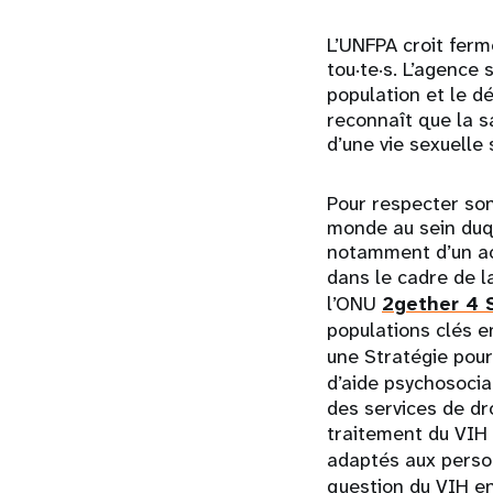
L’UNFPA croit ferm
tou·te·s. L’agence
population et le d
reconnaît que la s
d’une vie sexuelle
Pour respecter son
monde au sein duq
notamment d’un acc
dans le cadre de 
l’ONU
2gether 4 
populations clés en
une Stratégie pou
d’aide psychosocia
des services de dr
traitement du VIH 
adaptés aux perso
question du VIH en