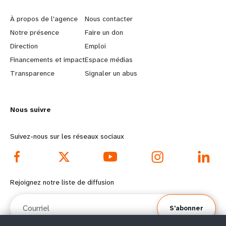
e
o
À propos de l'agence
Nous contacter
a
b
Notre présence
Faire un don
Direction
Emploi
r
e
Financements et impact
Espace médias
n
y
Transparence
Signaler un abus
m
o
Nous suivre
o
n
r
d
Suivez-nous sur les réseaux sociaux
e
f
f
o
Rejoignez notre liste de diffusion
o
o
Courriel
S'abonner
o
t