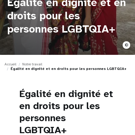
Égalité en dignité et en
t
droits pour les
i
personnes LGBTQIA+
o
n
©
Accueil
Notre travail
Égalité en dignité et en droits pour les personnes LGBTQIA+
Égalité en dignité et
en droits pour les
personnes
LGBTQIA+