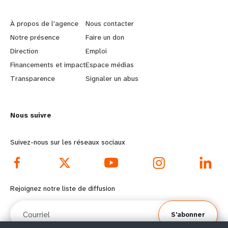
L
G
e
o
À propos de l'agence
Nous contacter
a
b
Notre présence
Faire un don
Direction
Emploi
r
e
Financements et impact
Espace médias
n
y
Transparence
Signaler un abus
m
o
Nous suivre
o
n
r
d
Suivez-nous sur les réseaux sociaux
e
f
f
o
Rejoignez notre liste de diffusion
o
o
Courriel
S'abonner
o
t