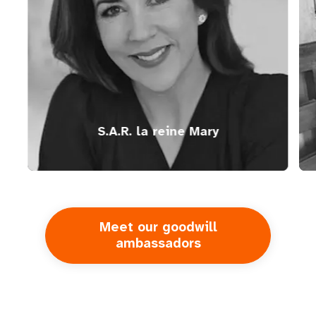
S.A.R. la reine Mary
Meet our goodwill
ambassadors