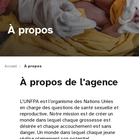
t
i
À propos
o
n
Accueil
À propos
À propos de l'agence
L’UNFPA est l’organisme des Nations Unies
en charge des questions de santé sexuelle et
reproductive. Notre mission est de créer un
monde dans lequel chaque grossesse est
désirée et chaque accouchement est sans
danger. Un monde dans lequel chaque jeune
réalise pleinement son potentiel.