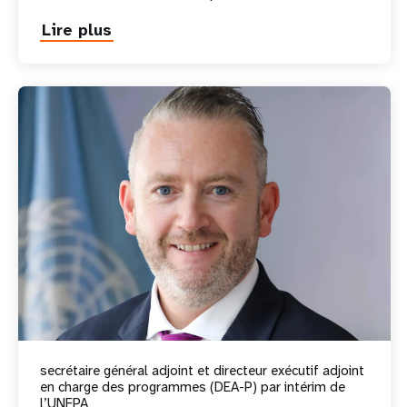
Lire plus
about
Andrew
Saberton
secrétaire général adjoint et directeur exécutif adjoint
en charge des programmes (DEA-P) par intérim de
l’UNFPA