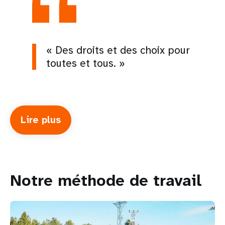
« Des droits et des choix pour
toutes et tous. »
Lire plus
about
À
propos
de
l'agence
Notre méthode de travail